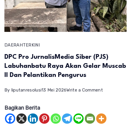
DAERAH
TERKINI
DPC Pro JurnalisMedia Siber (PJS)
Labuhanbatu Raya Akan Gelar Muscab
II Dan Pelantikan Pengurus
on
By
liputanresolusi
13 Mei 2026
Write a Comment
DPC
Bagikan Berita
Pro
JurnalisMedia
Siber