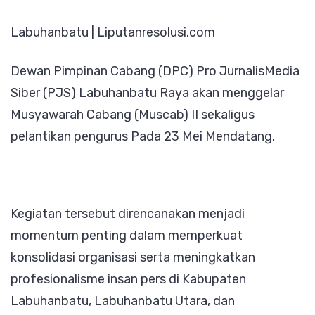
(PJS)
Labuhanbatu | Liputanresolusi.com
Labuhanbatu
Raya
Dewan Pimpinan Cabang (DPC) Pro JurnalisMedia
Akan
Siber (PJS) Labuhanbatu Raya akan menggelar
Gelar
Musyawarah Cabang (Muscab) II sekaligus
Muscab
pelantikan pengurus Pada 23 Mei Mendatang.
II
Dan
Pelantikan
Pengurus
Kegiatan tersebut direncanakan menjadi
momentum penting dalam memperkuat
konsolidasi organisasi serta meningkatkan
profesionalisme insan pers di Kabupaten
Labuhanbatu, Labuhanbatu Utara, dan