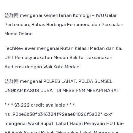
益群网
mengenai
Kementerian Komdigi – IWO Gelar
Pertemuan, Bahas Berbagai Fenomena dan Persoalan
Media Online
TechReviewer
mengenai
Rutan Kelas I Medan dan Ka.
UPT Pemasyarakatan Medan Sekitar Laksanakan
Audiensi dengan Wali Kota Medan
益群网
mengenai
POLRES LAHAT, POLDA SUMSEL
UNGKAP KASUS CURAT DI MESS PNM MERAPI BARAT
* * * $3,222 credit available * * *
hs=90be6b38fb316324f92eae81026f5a02* ххх*
mengenai
Wakil Bupati Lahat Hadiri Perayaan HUT ke-
68 Bank Sumsel Babel: “Mengakar Lokal, Menggapai