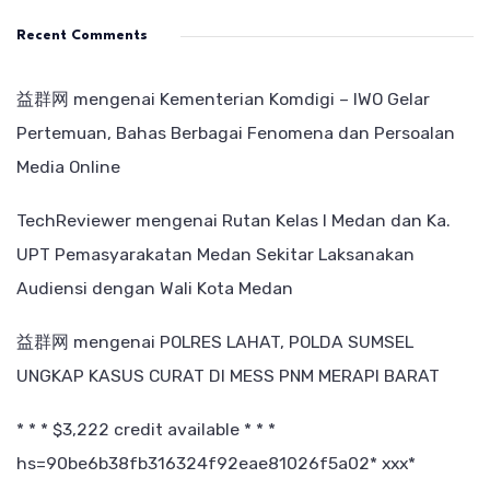
Recent Comments
益群网
mengenai
Kementerian Komdigi – IWO Gelar
Pertemuan, Bahas Berbagai Fenomena dan Persoalan
Media Online
TechReviewer
mengenai
Rutan Kelas I Medan dan Ka.
UPT Pemasyarakatan Medan Sekitar Laksanakan
Audiensi dengan Wali Kota Medan
益群网
mengenai
POLRES LAHAT, POLDA SUMSEL
UNGKAP KASUS CURAT DI MESS PNM MERAPI BARAT
* * * $3,222 credit available * * *
hs=90be6b38fb316324f92eae81026f5a02* ххх*