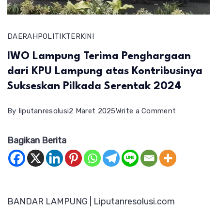
DAERAH
POLITIK
TERKINI
IWO Lampung Terima Penghargaan
dari KPU Lampung atas Kontribusinya
Sukseskan Pilkada Serentak 2024
on
By
liputanresolusi
2 Maret 2025
Write a Comment
IWO
Bagikan Berita
Lampung
Terima
Pengharga
dari
BANDAR LAMPUNG | Liputanresolusi.com
KPU
Lampung