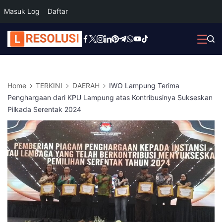
Masuk Log
Daftar
Skip
to
content
Home
TERKINI
DAERAH
IWO Lampung Terima
Penghargaan dari KPU Lampung atas Kontribusinya Sukseskan
Pilkada Serentak 2024