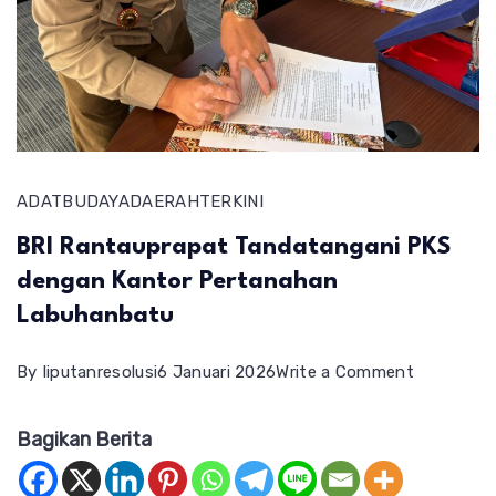
ADAT
BUDAYA
DAERAH
TERKINI
BRI Rantauprapat Tandatangani PKS
dengan Kantor Pertanahan
Labuhanbatu
on
By
liputanresolusi
6 Januari 2026
Write a Comment
BRI
Bagikan Berita
Rantaupra
Tandatang