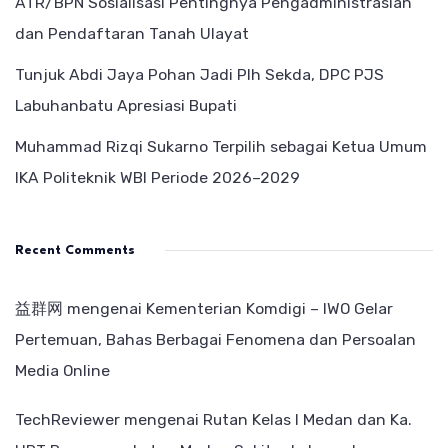
ATR/BPN Sosialisasi Pentingnya Pengadministrasian
dan Pendaftaran Tanah Ulayat
Tunjuk Abdi Jaya Pohan Jadi Plh Sekda, DPC PJS
Labuhanbatu Apresiasi Bupati
Muhammad Rizqi Sukarno Terpilih sebagai Ketua Umum
IKA Politeknik WBI Periode 2026–2029
Recent Comments
益群网
mengenai
Kementerian Komdigi – IWO Gelar
Pertemuan, Bahas Berbagai Fenomena dan Persoalan
Media Online
TechReviewer
mengenai
Rutan Kelas I Medan dan Ka.