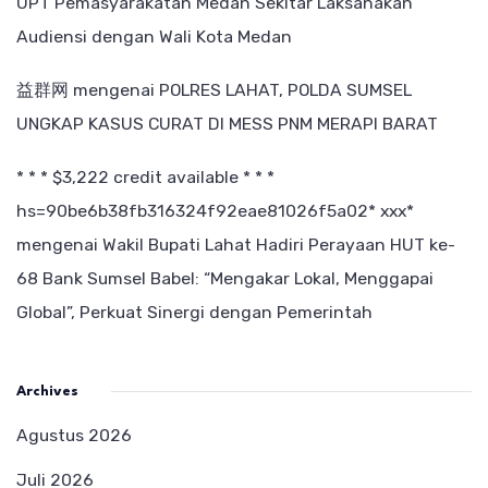
UPT Pemasyarakatan Medan Sekitar Laksanakan
Audiensi dengan Wali Kota Medan
益群网
mengenai
POLRES LAHAT, POLDA SUMSEL
UNGKAP KASUS CURAT DI MESS PNM MERAPI BARAT
* * * $3,222 credit available * * *
hs=90be6b38fb316324f92eae81026f5a02* ххх*
mengenai
Wakil Bupati Lahat Hadiri Perayaan HUT ke-
68 Bank Sumsel Babel: “Mengakar Lokal, Menggapai
Global”, Perkuat Sinergi dengan Pemerintah
Archives
Agustus 2026
Juli 2026