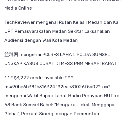
Media Online
TechReviewer
mengenai
Rutan Kelas I Medan dan Ka.
UPT Pemasyarakatan Medan Sekitar Laksanakan
Audiensi dengan Wali Kota Medan
益群网
mengenai
POLRES LAHAT, POLDA SUMSEL
UNGKAP KASUS CURAT DI MESS PNM MERAPI BARAT
* * * $3,222 credit available * * *
hs=90be6b38fb316324f92eae81026f5a02* ххх*
mengenai
Wakil Bupati Lahat Hadiri Perayaan HUT ke-
68 Bank Sumsel Babel: “Mengakar Lokal, Menggapai
Global”, Perkuat Sinergi dengan Pemerintah