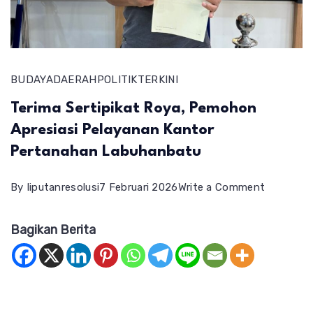
BUDAYA
DAERAH
POLITIK
TERKINI
Terima Sertipikat Roya, Pemohon
Apresiasi Pelayanan Kantor
Pertanahan Labuhanbatu
on
By
liputanresolusi
7 Februari 2026
Write a Comment
Terima
Bagikan Berita
Sertipikat
Roya,
Pemohon
Apresiasi