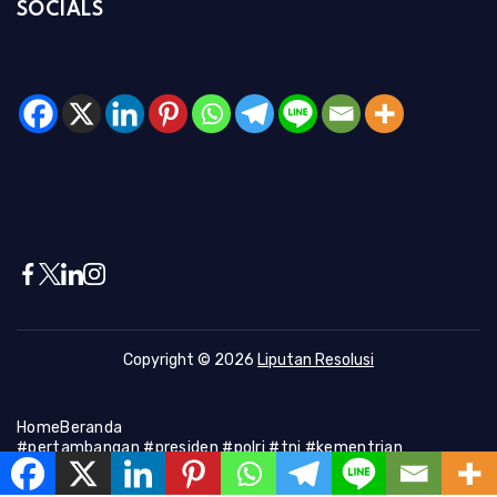
SOCIALS
Copyright © 2026
Liputan Resolusi
Home
Beranda
#pertambangan #presiden #polri #tni #kementrian
#presiden #Kapolri #indonesia