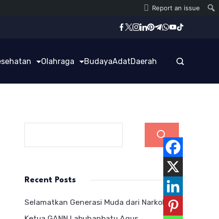
Report an issue
esehatan
Olahraga
Budaya
Adat
Daerah
Cari
Recent Posts
Selamatkan Generasi Muda dari Narkoba,
Ketua GANN Labuhanbatu Agus