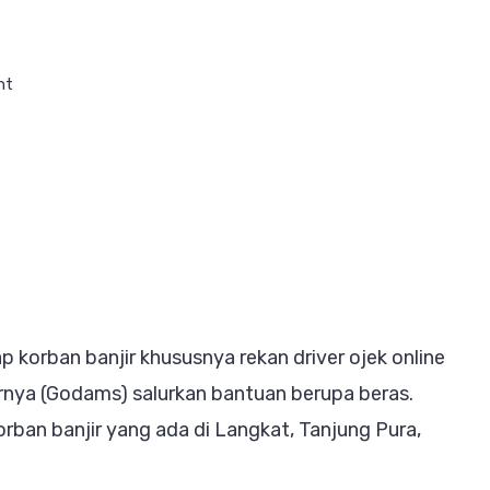
on
nt
Semua
Elemen
Harus
Bersatu
Demi
Percepatan
Pemulihan
 korban banjir khususnya rekan driver ojek online
Bencana
rnya (Godams) salurkan bantuan berupa beras.
korban banjir yang ada di Langkat, Tanjung Pura,