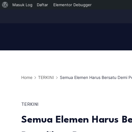
Tentang
Masuk Log
Daftar
Elementor Debugger
Skip
WordPress
to
content
Home
TERKINI
Semua Elemen Harus Bersatu Demi P
TERKINI
Semua Elemen Harus Be