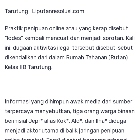
Rutan,
Tarutung | Liputanresolusi.com
Praktik
“Lodes”
Praktik penipuan online atau yang kerap disebut
dan
“lodes” kembali mencuat dan menjadi sorotan. Kali
Narkoba
ini, dugaan aktivitas ilegal tersebut disebut-sebut
Terhendus
dikendalikan dari dalam Rumah Tahanan (Rutan)
Marak
Kelas IIB Tarutung.
di
Rutan
Kelas
IIB
Informasi yang dihimpun awak media dari sumber
Tarutung
terpercaya menyebutkan, tiga orang warga binaan
berinisial Jepr* alias Kok*, Ald*, dan Ilha* diduga
menjadi aktor utama di balik jaringan penipuan