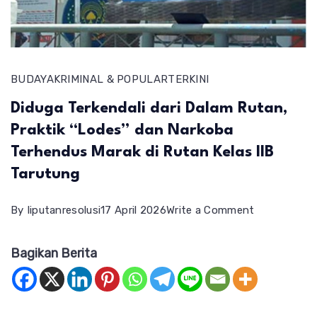
BUDAYA
KRIMINAL & POPULAR
TERKINI
Diduga Terkendali dari Dalam Rutan,
Praktik “Lodes” dan Narkoba
Terhendus Marak di Rutan Kelas IIB
Tarutung
on
By
liputanresolusi
17 April 2026
Write a Comment
Diduga
Bagikan Berita
Terkendali
dari
Dalam