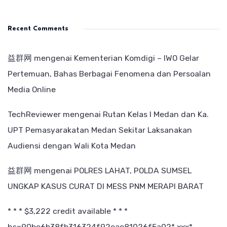
Recent Comments
益群网
mengenai
Kementerian Komdigi – IWO Gelar
Pertemuan, Bahas Berbagai Fenomena dan Persoalan
Media Online
TechReviewer
mengenai
Rutan Kelas I Medan dan Ka.
UPT Pemasyarakatan Medan Sekitar Laksanakan
Audiensi dengan Wali Kota Medan
益群网
mengenai
POLRES LAHAT, POLDA SUMSEL
UNGKAP KASUS CURAT DI MESS PNM MERAPI BARAT
* * * $3,222 credit available * * *
hs=90be6b38fb316324f92eae81026f5a02* ххх*