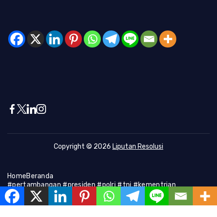
Copyright © 2026
Liputan Resolusi
Home
Beranda
#pertambangan #presiden #polri #tni #kementrian
#presiden #Kapolri #indonesia