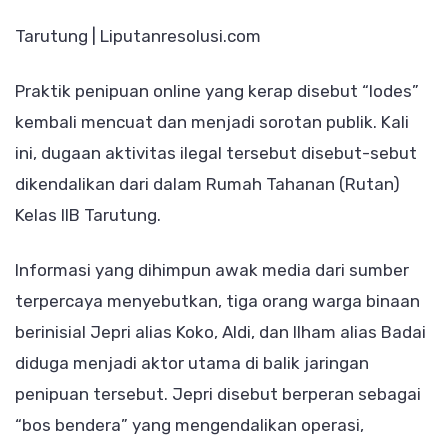
Tarutung
Lindungi
Tarutung | Liputanresolusi.com
Jepri
Praktik penipuan online yang kerap disebut “lodes”
alias
kembali mencuat dan menjadi sorotan publik. Kali
Koko,
ini, dugaan aktivitas ilegal tersebut disebut-sebut
Aldi
dikendalikan dari dalam Rumah Tahanan (Rutan)
dan
Kelas IIB Tarutung.
Ilham
alias
Informasi yang dihimpun awak media dari sumber
Badai
terpercaya menyebutkan, tiga orang warga binaan
Terkait
berinisial Jepri alias Koko, Aldi, dan Ilham alias Badai
Dugaan
diduga menjadi aktor utama di balik jaringan
Aktivitas
penipuan tersebut. Jepri disebut berperan sebagai
Penipuan
“bos bendera” yang mengendalikan operasi,
Online