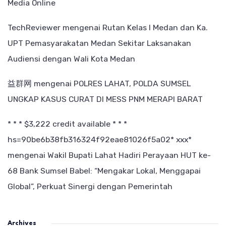
Media Online
TechReviewer
mengenai
Rutan Kelas I Medan dan Ka.
UPT Pemasyarakatan Medan Sekitar Laksanakan
Audiensi dengan Wali Kota Medan
益群网
mengenai
POLRES LAHAT, POLDA SUMSEL
UNGKAP KASUS CURAT DI MESS PNM MERAPI BARAT
* * * $3,222 credit available * * *
hs=90be6b38fb316324f92eae81026f5a02* ххх*
mengenai
Wakil Bupati Lahat Hadiri Perayaan HUT ke-
68 Bank Sumsel Babel: “Mengakar Lokal, Menggapai
Global”, Perkuat Sinergi dengan Pemerintah
Archives