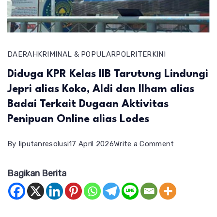
DAERAH
KRIMINAL & POPULAR
POLRI
TERKINI
Diduga KPR Kelas IIB Tarutung Lindungi
Jepri alias Koko, Aldi dan Ilham alias
Badai Terkait Dugaan Aktivitas
Penipuan Online alias Lodes
on
By
liputanresolusi
17 April 2026
Write a Comment
Diduga
Bagikan Berita
KPR
Kelas
IIB