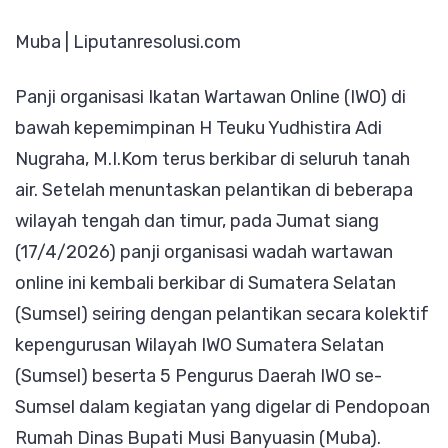
se-
Muba | Liputanresolusi.com
Sumsel
Resmi
Panji organisasi Ikatan Wartawan Online (IWO) di
Dilantik,
bawah kepemimpinan H Teuku Yudhistira Adi
Yudhistira
Nugraha, M.I.Kom terus berkibar di seluruh tanah
Ajak
air. Setelah menuntaskan pelantikan di beberapa
IWO
wilayah tengah dan timur, pada Jumat siang
Kontrol
(17/4/2026) panji organisasi wadah wartawan
Lingkungan
online ini kembali berkibar di Sumatera Selatan
di
(Sumsel) seiring dengan pelantikan secara kolektif
Muba
kepengurusan Wilayah IWO Sumatera Selatan
Sebagai
(Sumsel) beserta 5 Pengurus Daerah IWO se-
Kawasan
Sumsel dalam kegiatan yang digelar di Pendopoan
Tambang
Rumah Dinas Bupati Musi Banyuasin (Muba).
Minyak