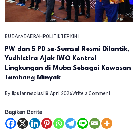
BUDAYA
DAERAH
POLITIK
TERKINI
PW dan 5 PD se-Sumsel Resmi Dilantik,
Yudhistira Ajak IWO Kontrol
Lingkungan di Muba Sebagai Kawasan
Tambang Minyak
on
By
liputanresolusi
18 April 2026
Write a Comment
PW
Bagikan Berita
dan
5
PD