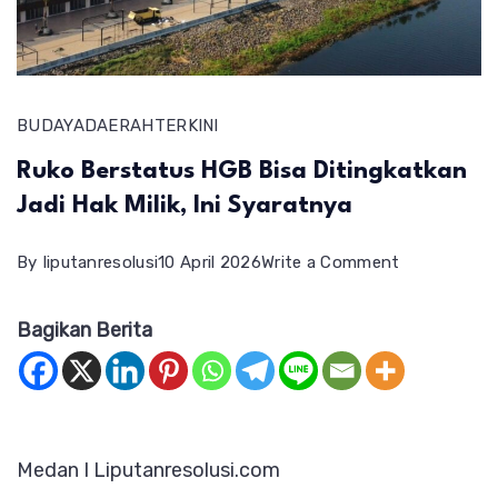
BUDAYA
DAERAH
TERKINI
Ruko Berstatus HGB Bisa Ditingkatkan
Jadi Hak Milik, Ini Syaratnya
on
By
liputanresolusi
10 April 2026
Write a Comment
Ruko
Bagikan Berita
Berstatus
HGB
Bisa
Ditingkatka
Medan I Liputanresolusi.com
Jadi