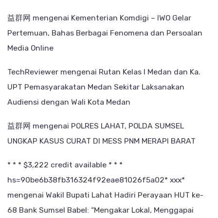
益群网
mengenai
Kementerian Komdigi – IWO Gelar
Pertemuan, Bahas Berbagai Fenomena dan Persoalan
Media Online
TechReviewer
mengenai
Rutan Kelas I Medan dan Ka.
UPT Pemasyarakatan Medan Sekitar Laksanakan
Audiensi dengan Wali Kota Medan
益群网
mengenai
POLRES LAHAT, POLDA SUMSEL
UNGKAP KASUS CURAT DI MESS PNM MERAPI BARAT
* * * $3,222 credit available * * *
hs=90be6b38fb316324f92eae81026f5a02* ххх*
mengenai
Wakil Bupati Lahat Hadiri Perayaan HUT ke-
68 Bank Sumsel Babel: “Mengakar Lokal, Menggapai