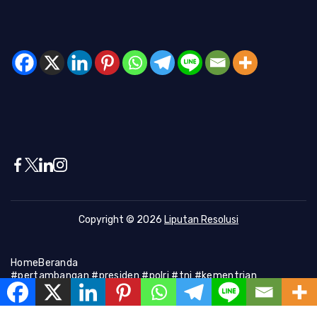
Copyright © 2026
Liputan Resolusi
Home
Beranda
#pertambangan #presiden #polri #tni #kementrian
#presiden #Kapolri #indonesia