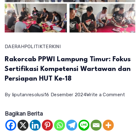
DAERAH
POLITIK
TERKINI
Rakorcab PPWI Lampung Timur: Fokus
Sertifikasi Kompetensi Wartawan dan
Persiapan HUT Ke-18
on
By
liputanresolusi
16 Desember 2024
Write a Comment
Rakor
Bagikan Berita
PPWI
Lampu
Timur: