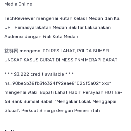
Media Online
TechReviewer
mengenai
Rutan Kelas I Medan dan Ka.
UPT Pemasyarakatan Medan Sekitar Laksanakan
Audiensi dengan Wali Kota Medan
益群网
mengenai
POLRES LAHAT, POLDA SUMSEL
UNGKAP KASUS CURAT DI MESS PNM MERAPI BARAT
* * * $3,222 credit available * * *
hs=90be6b38fb316324f92eae81026f5a02* ххх*
mengenai
Wakil Bupati Lahat Hadiri Perayaan HUT ke-
68 Bank Sumsel Babel: “Mengakar Lokal, Menggapai
Global”, Perkuat Sinergi dengan Pemerintah