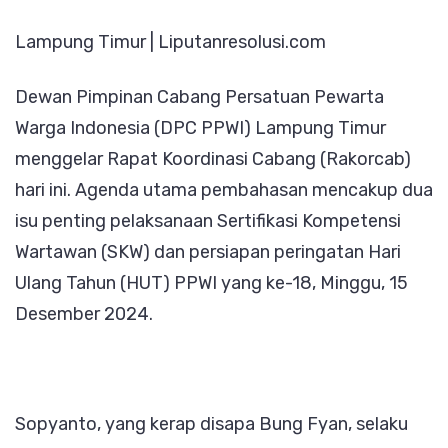
Fokus
Lampung Timur | Liputanresolusi.com
Sertifi
Kompe
Dewan Pimpinan Cabang Persatuan Pewarta
Warta
Warga Indonesia (DPC PPWI) Lampung Timur
dan
menggelar Rapat Koordinasi Cabang (Rakorcab)
Persia
hari ini. Agenda utama pembahasan mencakup dua
HUT
isu penting pelaksanaan Sertifikasi Kompetensi
Ke-
Wartawan (SKW) dan persiapan peringatan Hari
18
Ulang Tahun (HUT) PPWI yang ke-18, Minggu, 15
Desember 2024.
Sopyanto, yang kerap disapa Bung Fyan, selaku