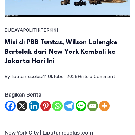
BUDAYA
POLITIK
TERKINI
Misi di PBB Tuntas, Wilson Lalengke
Bertolak dari New York Kembali ke
Jakarta Hari Ini
on
By
liputanresolusi
11 Oktober 2025
Write a Comment
Misi
Bagikan Berita
di
PBB
Tuntas,
Wilson
New York City | Liputanresolusi.com
Lalengke