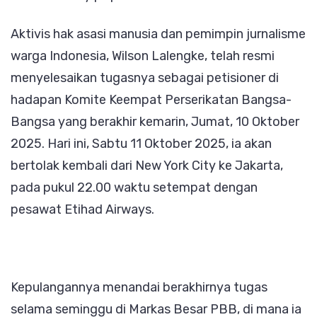
Bertolak
Aktivis hak asasi manusia dan pemimpin jurnalisme
dari
warga Indonesia, Wilson Lalengke, telah resmi
New
menyelesaikan tugasnya sebagai petisioner di
York
hadapan Komite Keempat Perserikatan Bangsa-
Kembali
Bangsa yang berakhir kemarin, Jumat, 10 Oktober
ke
2025. Hari ini, Sabtu 11 Oktober 2025, ia akan
Jakarta
bertolak kembali dari New York City ke Jakarta,
Hari
pada pukul 22.00 waktu setempat dengan
Ini
pesawat Etihad Airways.
Kepulangannya menandai berakhirnya tugas
selama seminggu di Markas Besar PBB, di mana ia