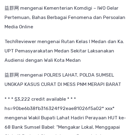
益群网
mengenai
Kementerian Komdigi – IWO Gelar
Pertemuan, Bahas Berbagai Fenomena dan Persoalan
Media Online
TechReviewer
mengenai
Rutan Kelas I Medan dan Ka.
UPT Pemasyarakatan Medan Sekitar Laksanakan
Audiensi dengan Wali Kota Medan
益群网
mengenai
POLRES LAHAT, POLDA SUMSEL
UNGKAP KASUS CURAT DI MESS PNM MERAPI BARAT
* * * $3,222 credit available * * *
hs=90be6b38fb316324f92eae81026f5a02* ххх*
mengenai
Wakil Bupati Lahat Hadiri Perayaan HUT ke-
68 Bank Sumsel Babel: “Mengakar Lokal, Menggapai