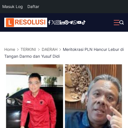
Masuk Log
Daftar
Skip
to
content
Home
TERKINI
DAERAH
Meritokrasi PLN Hancur Lebur di
Tangan Darmo dan Yusuf Didi