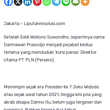
Hancur
Lebur
di
Jakarta – Liputanresolusi.com
Tangan
Darmo
Setelah Eddi Widiono Suwondho, sepertinya nama
dan
Darmawan Prasodjo menjadi pejabat kedua
Yusuf
terlama yang menduduki ‘kursi panas’ Direktur
Didi
Utama PT PLN (Persero).
Memimpin sejak era Presiden Ke 7 Joko Widodo
atau sejak awal tahun 2021, hingga kini pria yang
akrab disapa Darmo itu, belum juga tergeser dari
posisinya. Bahkan hingga dua tahun