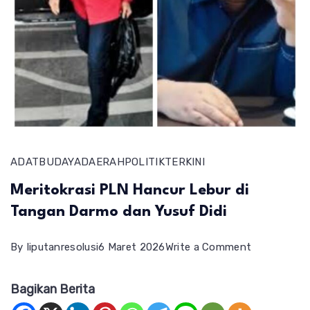
ADAT
BUDAYA
DAERAH
POLITIK
TERKINI
Meritokrasi PLN Hancur Lebur di
Tangan Darmo dan Yusuf Didi
on
By
liputanresolusi
6 Maret 2026
Write a Comment
Meritokrasi
Bagikan Berita
PLN