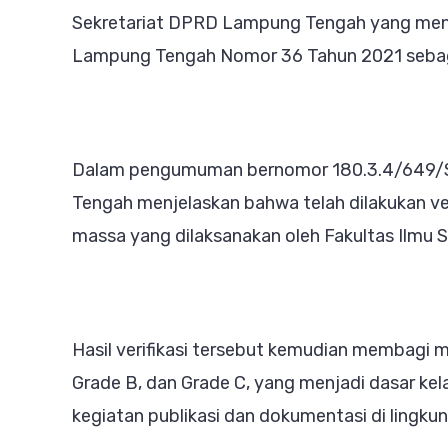
Yasi
Sekretariat DPRD Lampung Tengah yang meny
Did
Lampung Tengah Nomor 36 Tahun 2021 sebagai
Ter
Atu
Sep
Dalam pengumuman bernomor 180.3.4/649/S
dan
Tengah menjelaskan bahwa telah dilakukan ver
Ang
massa yang dilaksanakan oleh Fakultas Ilmu So
Publ
Rp1
M
Dip
Hasil verifikasi tersebut kemudian membagi m
Grade B, dan Grade C, yang menjadi dasar ke
kegiatan publikasi dan dokumentasi di ling