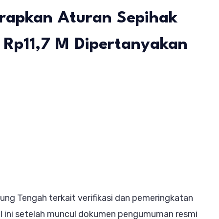
erapkan Aturan Sepihak
 Rp11,7 M Dipertanyakan
emik
bup
ia
RD
pung
gah,
ng Tengah terkait verifikasi dan pemeringkatan
wan
al ini setelah muncul dokumen pengumuman resmi