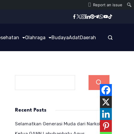
Report an issue
esehatan
Olahraga
Budaya
Adat
Daerah
Cari
Recent Posts
Selamatkan Generasi Muda dari Narkoba,
Ketua GANN Labuhanbatu Agus