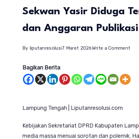
Sekwan Yasir Diduga T
dan Anggaran Publikasi
on
By
liputanresolusi
7 Maret 2026
Write a Comment
Pol
Bagikan Berita
Per
Med
di
DP
Lampung Tengah | Liputanresolusi.com
Lam
Ten
Kebijakan Sekretariat DPRD Kabupaten Lampu
Sek
media massa menuai sorotan dan polemik. H