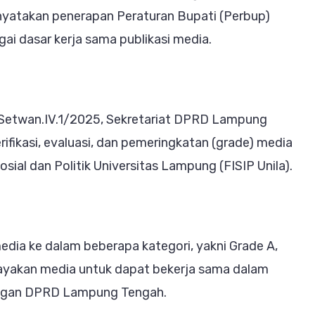
r
atakan penerapan Peraturan Bupati (Perbup)
uga
 dasar kerja sama publikasi media.
apkan
ran
ihak
etwan.IV.1/2025, Sekretariat DPRD Lampung
ifikasi, evaluasi, dan pemeringkatan (grade) media
garan
sial dan Politik Universitas Lampung (FISIP Unila).
ikasi
1,7
ertanyakan
edia ke dalam beberapa kategori, yakni Grade A,
layakan media untuk dapat bekerja sama dalam
kungan DPRD Lampung Tengah.