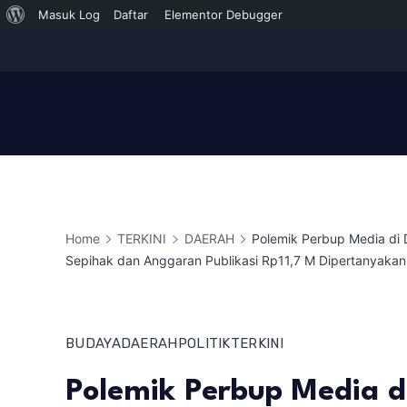
Tentang
Masuk Log
Daftar
Elementor Debugger
Skip
WordPress
to
content
Home
TERKINI
DAERAH
Polemik Perbup Media di
Sepihak dan Anggaran Publikasi Rp11,7 M Dipertanyakan
BUDAYA
DAERAH
POLITIK
TERKINI
Polemik Perbup Media 