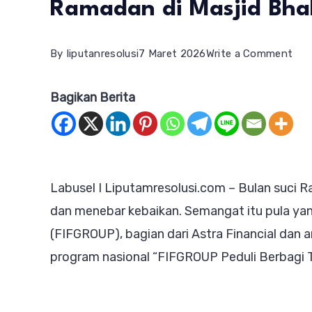
Ramadan di Masjid Bha
on
By
liputanresolusi
7 Maret 2026
Write a Comment
FIF
Bagikan Berita
Lab
Sel
Ber
Takj
Labusel I Liputamresolusi.com – Bulan suci
Ram
dan menebar kebaikan. Semangat itu pula yan
di
(FIFGROUP), bagian dari Astra Financial dan a
Mas
program nasional “FIFGROUP Peduli Berbagi 
Bha
Kot
Pin