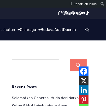
Report an issue
esehatan
Olahraga
Budaya
Adat
Daerah
Cari
Recent Posts
Selamatkan Generasi Muda dari Narkoba,
Ketua GANN Labuhanbatu Agus