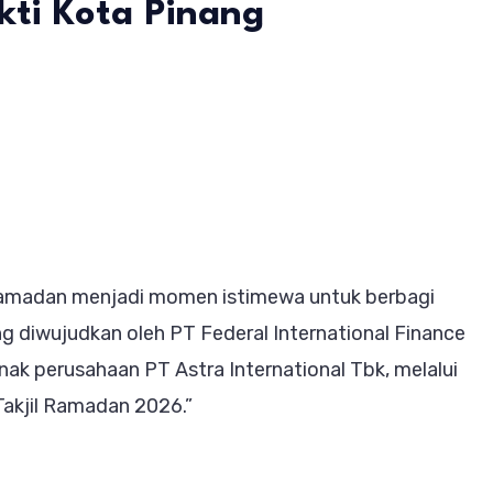
kti Kota Pinang
GROUP
uhanbatu
atan
bagi
il
 Ramadan menjadi momen istimewa untuk berbagi
adan
g diwujudkan oleh PT Federal International Finance
nak perusahaan PT Astra International Tbk, melalui
jid
Takjil Ramadan 2026.”
kti
a
ang