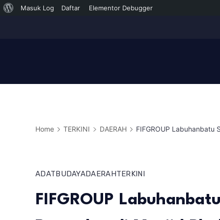
Tentang
Masuk Log
Daftar
Elementor Debugger
Skip
WordPress
to
content
Home
TERKINI
DAERAH
FIFGROUP Labuhanbatu Sel
ADAT
BUDAYA
DAERAH
TERKINI
FIFGROUP Labuhanbatu S