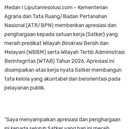
Medan I Liputanresolusi.com – Kementerian
Satker
Agraria dan Tata Ruang/Badan Pertanahan
Kementeria
Nasional (ATR/BPN) memberikan apresiasi dan
ATR/BPN
penghargaan kepada satuan kerja (Satker) yang
Meraih
meraih predikat Wilayah Birokrasi Bersih dan
1
Melayani (WBBM) serta Wilayah Tertib Administrasi
Predikat
Berintegritas (WTAB) Tahun 2026. Apresiasi ini
WBBM
disampaikan atas kerja nyata Satker membangun
dan
tata kelola yang akuntabel dan berorientasi pada
31
pelayanan publik.
Predikat
WTAB
“Saya menyampaikan apresiasi dan penghargaan
ini kepada seluruh Satker yang hari ini meraih