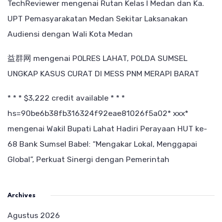
TechReviewer
mengenai
Rutan Kelas I Medan dan Ka.
UPT Pemasyarakatan Medan Sekitar Laksanakan
Audiensi dengan Wali Kota Medan
益群网
mengenai
POLRES LAHAT, POLDA SUMSEL
UNGKAP KASUS CURAT DI MESS PNM MERAPI BARAT
* * * $3,222 credit available * * *
hs=90be6b38fb316324f92eae81026f5a02* ххх*
mengenai
Wakil Bupati Lahat Hadiri Perayaan HUT ke-
68 Bank Sumsel Babel: “Mengakar Lokal, Menggapai
Global”, Perkuat Sinergi dengan Pemerintah
Archives
Agustus 2026