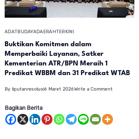
ADAT
BUDAYA
DAERAH
TERKINI
Buktikan Komitmen dalam
Memperbaiki Layanan, Satker
Kementerian ATR/BPN Meraih 1
Predikat WBBM dan 31 Predikat WTAB
on
By
liputanresolusi
6 Maret 2026
Write a Comment
Buktikan
Bagikan Berita
Komitmen
dalam
Memperbaik
Layanan,