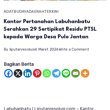
ADAT
BUDAYA
DAERAH
TERKINI
Kantor Pertanahan Labuhanbatu
Serahkan 29 Sertipikat Residu PTSL
kepada Warga Desa Pulo Jantan
on
By
liputanresolusi
6 Maret 2026
Write a Comment
Kantor
Bagikan Berita
Pertanahan
Labuhanba
Serahkan
29
Sertipikat
Residu
Labuhanbatu I Liputanresolusi.com – Kantor
PTSL