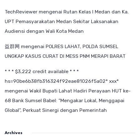
TechReviewer
mengenai
Rutan Kelas I Medan dan Ka.
UPT Pemasyarakatan Medan Sekitar Laksanakan
Audiensi dengan Wali Kota Medan
益群网
mengenai
POLRES LAHAT, POLDA SUMSEL
UNGKAP KASUS CURAT DI MESS PNM MERAPI BARAT
* * * $3,222 credit available * * *
hs=90be6b38fb316324f92eae81026f5a02* ххх*
mengenai
Wakil Bupati Lahat Hadiri Perayaan HUT ke-
68 Bank Sumsel Babel: “Mengakar Lokal, Menggapai
Global”, Perkuat Sinergi dengan Pemerintah
Archives