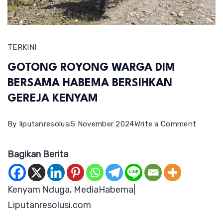
TERKINI
GOTONG ROYONG WARGA DIM
BERSAMA HABEMA BERSIHKAN
GEREJA KENYAM
on
By
liputanresolusi
5 November 2024
Write a Comment
GOTON
Bagikan Berita
ROYON
WARGA
DIM
Kenyam Nduga, MediaHabema|
BERSA
Liputanresolusi.com
HABEM