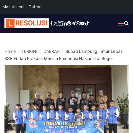
Masuk Log
Daftar
Skip
to
content
Home
TERKINI
DAERAH
Bupati Lampung Timur Lepas
SSB Endah Prakasa Menuju Kompetisi Nasional di Bogor