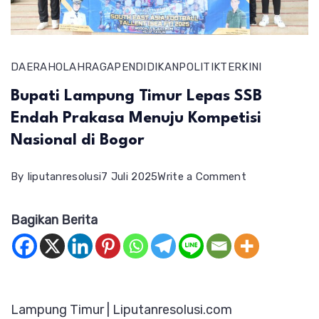
DAERAH
OLAHRAGA
PENDIDIKAN
POLITIK
TERKINI
Bupati Lampung Timur Lepas SSB
Endah Prakasa Menuju Kompetisi
Nasional di Bogor
on
By
liputanresolusi
7 Juli 2025
Write a Comment
Bupati
Bagikan Berita
Lampung
Timur
Lepas
SSB
Lampung Timur | Liputanresolusi.com
Endah