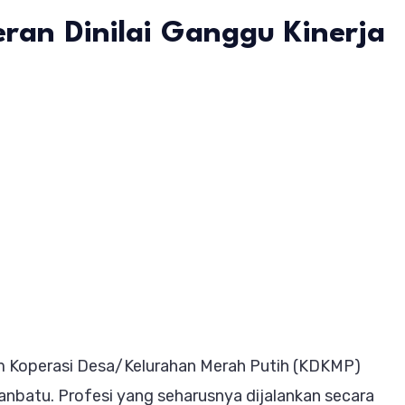
an Dinilai Ganggu Kinerja
esi
rasi
ah
h
an
rjaan
m Koperasi Desa/Kelurahan Merah Putih (KDKMP)
pingan,
nbatu. Profesi yang seharusnya dijalankan secara