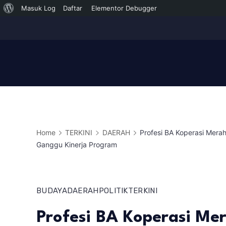
Tentang
Masuk Log
Daftar
Elementor Debugger
Skip
WordPress
to
content
Home
TERKINI
DAERAH
Profesi BA Koperasi Mera
Ganggu Kinerja Program
BUDAYA
DAERAH
POLITIK
TERKINI
Profesi BA Koperasi Me