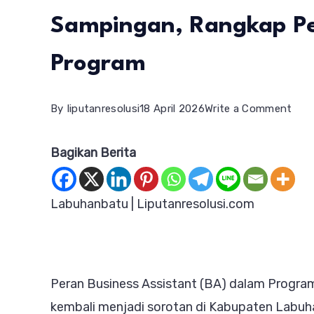
Sampingan, Rangkap Per
Program
on
By
liputanresolusi
18 April 2026
Write a Comment
Prof
Bagikan Berita
BA
Kope
Mer
Labuhanbatu | Liputanresolusi.com
Puti
Buk
Peke
Peran Business Assistant (BA) dalam Progra
Sam
kembali menjadi sorotan di Kabupaten Labuha