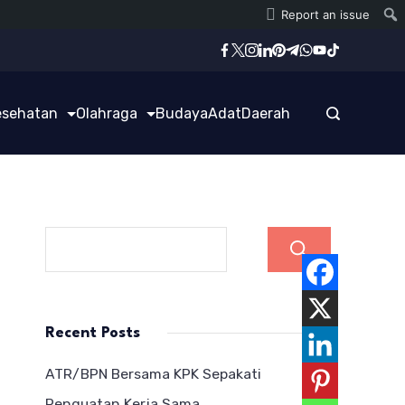
Report an issue
esehatan
Olahraga
Budaya
Adat
Daerah
Cari
Recent Posts
ATR/BPN Bersama KPK Sepakati
Penguatan Kerja Sama