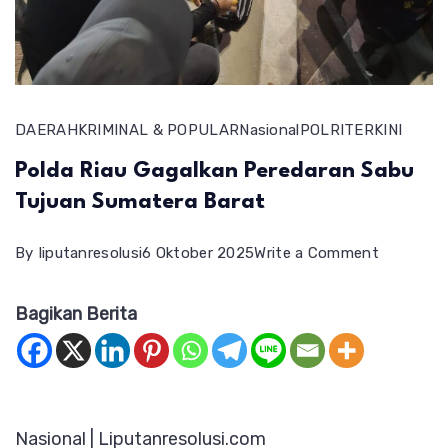
DAERAH
KRIMINAL & POPULAR
Nasional
POLRI
TERKINI
Polda Riau Gagalkan Peredaran Sabu
Tujuan Sumatera Barat
on
By
liputanresolusi
6 Oktober 2025
Write a Comment
Polda
Bagikan Berita
Riau
Gagalkan
Peredara
Sabu
Nasional | Liputanresolusi.com
Tujuan