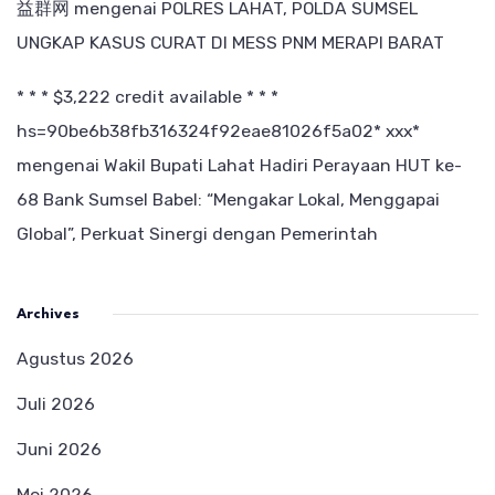
益群网
mengenai
POLRES LAHAT, POLDA SUMSEL
UNGKAP KASUS CURAT DI MESS PNM MERAPI BARAT
* * * $3,222 credit available * * *
hs=90be6b38fb316324f92eae81026f5a02* ххх*
mengenai
Wakil Bupati Lahat Hadiri Perayaan HUT ke-
68 Bank Sumsel Babel: “Mengakar Lokal, Menggapai
Global”, Perkuat Sinergi dengan Pemerintah
Archives
Agustus 2026
Juli 2026
Juni 2026
Mei 2026