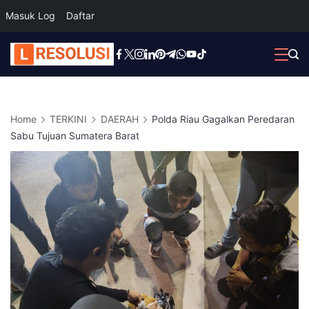
Masuk Log
Daftar
Skip
to
content
Home
TERKINI
DAERAH
Polda Riau Gagalkan Peredaran
Sabu Tujuan Sumatera Barat