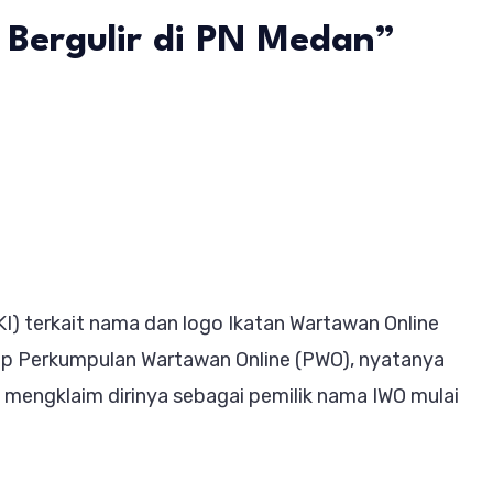
h Bergulir di PN Medan”
n
etua
WO
apor
areskrim,
Sabar
I) terkait nama dan logo Ikatan Wartawan Online
os,
dap Perkumpulan Wartawan Online (PWO), nyatanya
angan
mengklaim dirinya sebagai pemilik nama IWO mulai
anik,
i
ateril