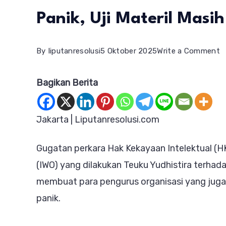
Panik, Uji Materil Masi
o
By
liputanresolusi
5 Oktober 2025
Write a Comment
K
Bagikan Berita
P
L
B
Jakarta | Liputanresolusi.com
“
Gugatan perkara Hak Kekayaan Intelektual (HK
B
(IWO) yang dilakukan Teuku Yudhistira terha
J
membuat para pengurus organisasi yang juga 
P
panik.
Uj
M