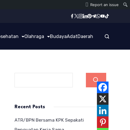
Report an issue
esehatan
Olahraga
Budaya
Adat
Daerah
Cari
Recent Posts
ATR/BPN Bersama KPK Sepakati
Penguatan Kerja Sama