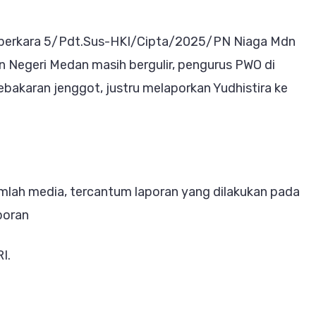
asih
ergulir
r perkara 5/Pdt.Sus-HKI/Cipta/2025/PN Niaga Mdn
an Negeri Medan masih bergulir, pengurus PWO di
N
bakaran jenggot, justru melaporkan Yudhistira ke
edan”
umlah media, tercantum laporan yang dilakukan pada
poran
I.