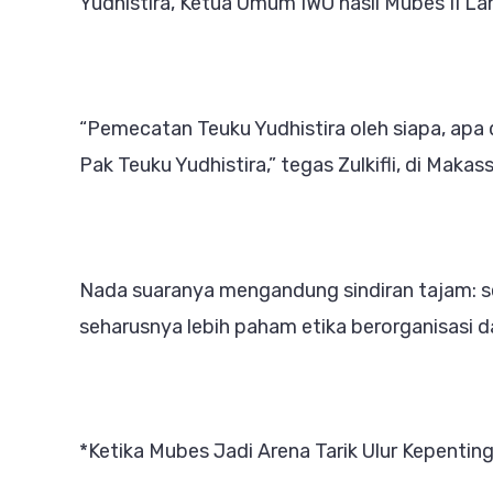
Yudhistira, Ketua Umum IWO hasil Mubes II La
“Pemecatan Teuku Yudhistira oleh siapa, apa 
Pak Teuku Yudhistira,” tegas Zulkifli, di Maka
Nada suaranya mengandung sindiran tajam: 
seharusnya lebih paham etika berorganisasi 
*Ketika Mubes Jadi Arena Tarik Ulur Kepentin