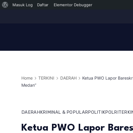
Tentang
Masuk Log
Daftar
Elementor Debugger
Skip
WordPress
to
content
Home
TERKINI
DAERAH
Ketua PWO Lapor Bareskrim
Medan”
DAERAH
KRIMINAL & POPULAR
POLITIK
POLRI
TERKI
Ketua PWO Lapor Bares