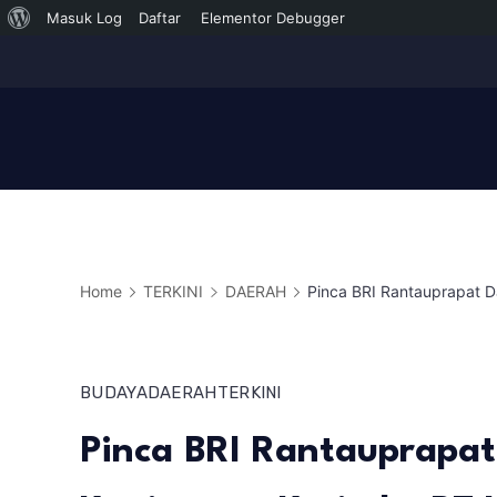
Tentang
Masuk Log
Daftar
Elementor Debugger
Skip
WordPress
to
content
Home
TERKINI
DAERAH
Pinca BRI Rantauprapat 
BUDAYA
DAERAH
TERKINI
Pinca BRI Rantauprapa