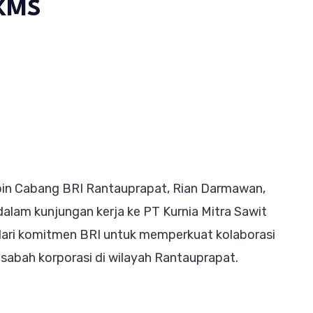
 KMS
on
Pinca
BRI
Rantauprapat
Dampingi
Area
pin Cabang BRI Rantauprapat, Rian Darmawan,
Head
lam kunjungan kerja ke PT Kurnia Mitra Sawit
Kunjungan
dari komitmen BRI untuk memperkuat kolaborasi
Kerja
sabah korporasi di wilayah Rantauprapat.
ke
PT
KMS