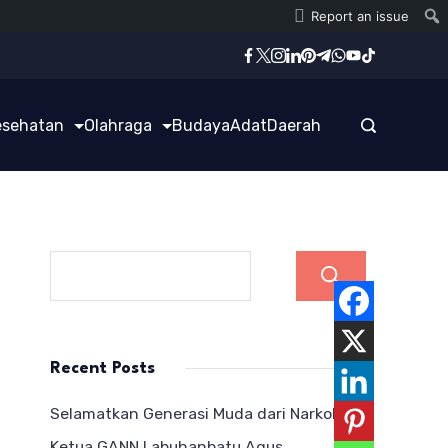
Report an issue
esehatan
Olahraga
Budaya
Adat
Daerah
Cari
Recent Posts
Selamatkan Generasi Muda dari Narkoba,
Ketua GANN Labuhanbatu Agus