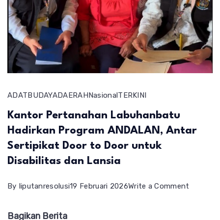
ADAT
BUDAYA
DAERAH
Nasional
TERKINI
Kantor Pertanahan Labuhanbatu
Hadirkan Program ANDALAN, Antar
Sertipikat Door to Door untuk
Disabilitas dan Lansia
on
By
liputanresolusi
19 Februari 2026
Write a Comment
Kantor
Bagikan Berita
Pertana