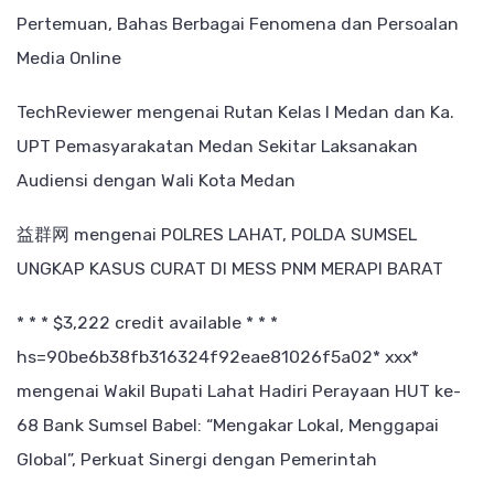
Pertemuan, Bahas Berbagai Fenomena dan Persoalan
Media Online
TechReviewer
mengenai
Rutan Kelas I Medan dan Ka.
UPT Pemasyarakatan Medan Sekitar Laksanakan
Audiensi dengan Wali Kota Medan
益群网
mengenai
POLRES LAHAT, POLDA SUMSEL
UNGKAP KASUS CURAT DI MESS PNM MERAPI BARAT
* * * $3,222 credit available * * *
hs=90be6b38fb316324f92eae81026f5a02* ххх*
mengenai
Wakil Bupati Lahat Hadiri Perayaan HUT ke-
68 Bank Sumsel Babel: “Mengakar Lokal, Menggapai
Global”, Perkuat Sinergi dengan Pemerintah