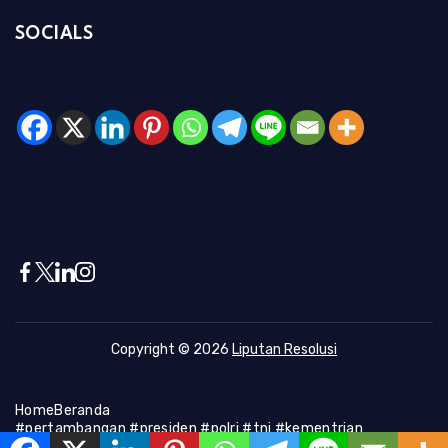
SOCIALS
Copyright © 2026
Liputan Resolusi
Home
Beranda
#pertambangan #presiden #polri #tni #kementrian
#presiden #Kapolri #indonesia