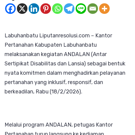
Labuhan
Hadirkan
Program
Labuhanbatu Liputanresolusi.com – Kantor
ANDALA
Pertanahan Kabupaten Labuhanbatu
Antar
melaksanakan kegiatan ANDALAN (Antar
Sertipika
Sertipikat Disabilitas dan Lansia) sebagai bentuk
Door
nyata komitmen dalam menghadirkan pelayanan
to
pertanahan yang inklusif, responsif, dan
Door
berkeadilan, Rabu (18/2/2026).
untuk
Disabilit
dan
Lansia
Melalui program ANDALAN, petugas Kantor
Pertanahan turun langsung ke kediaman