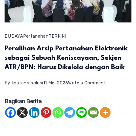
BUDAYA
Pertanahan
TERKINI
Peralihan Arsip Pertanahan Elektronik
sebagai Sebuah Keniscayaan, Sekjen
ATR/BPN: Harus Dikelola dengan Baik
on
By
liputanresolusi
11 Mei 2026
Write a Comment
Peralihan
Bagikan Berita
Arsip
Pertanahan
Elektronik
sebagai