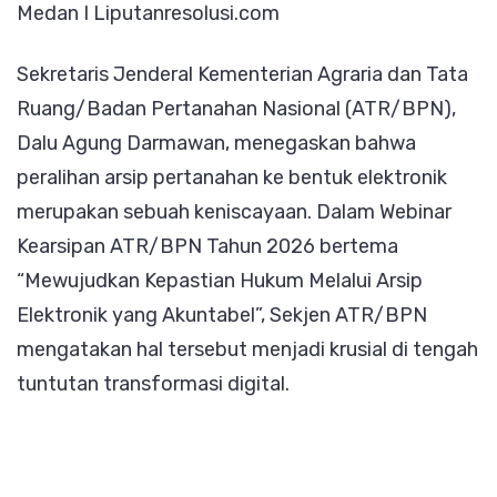
Medan I Liputanresolusi.com
Sebuah
Keniscayaan,
Sekretaris Jenderal Kementerian Agraria dan Tata
Sekjen
Ruang/Badan Pertanahan Nasional (ATR/BPN),
ATR/BPN:
Dalu Agung Darmawan, menegaskan bahwa
Harus
peralihan arsip pertanahan ke bentuk elektronik
Dikelola
merupakan sebuah keniscayaan. Dalam Webinar
dengan
Kearsipan ATR/BPN Tahun 2026 bertema
Baik
“Mewujudkan Kepastian Hukum Melalui Arsip
Elektronik yang Akuntabel”, Sekjen ATR/BPN
mengatakan hal tersebut menjadi krusial di tengah
tuntutan transformasi digital.