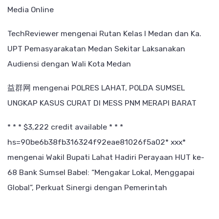
Media Online
TechReviewer
mengenai
Rutan Kelas I Medan dan Ka.
UPT Pemasyarakatan Medan Sekitar Laksanakan
Audiensi dengan Wali Kota Medan
益群网
mengenai
POLRES LAHAT, POLDA SUMSEL
UNGKAP KASUS CURAT DI MESS PNM MERAPI BARAT
* * * $3,222 credit available * * *
hs=90be6b38fb316324f92eae81026f5a02* ххх*
mengenai
Wakil Bupati Lahat Hadiri Perayaan HUT ke-
68 Bank Sumsel Babel: “Mengakar Lokal, Menggapai
Global”, Perkuat Sinergi dengan Pemerintah