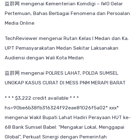
益群网
mengenai
Kementerian Komdigi – IWO Gelar
Pertemuan, Bahas Berbagai Fenomena dan Persoalan
Media Online
TechReviewer
mengenai
Rutan Kelas I Medan dan Ka.
UPT Pemasyarakatan Medan Sekitar Laksanakan
Audiensi dengan Wali Kota Medan
益群网
mengenai
POLRES LAHAT, POLDA SUMSEL
UNGKAP KASUS CURAT DI MESS PNM MERAPI BARAT
* * * $3,222 credit available * * *
hs=90be6b38fb316324f92eae81026f5a02* ххх*
mengenai
Wakil Bupati Lahat Hadiri Perayaan HUT ke-
68 Bank Sumsel Babel: “Mengakar Lokal, Menggapai
Global”, Perkuat Sinergi dengan Pemerintah