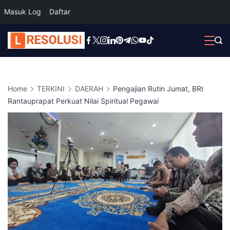
Masuk Log
Daftar
Skip
to
content
Home
TERKINI
DAERAH
Pengajian Rutin Jumat, BRI
Rantauprapat Perkuat Nilai Spiritual Pegawai