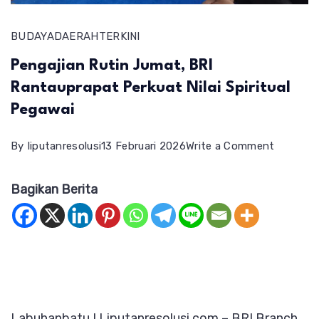
BUDAYA
DAERAH
TERKINI
Pengajian Rutin Jumat, BRI
Rantauprapat Perkuat Nilai Spiritual
Pegawai
on
By
liputanresolusi
13 Februari 2026
Write a Comment
Pengajia
Bagikan Berita
Rutin
Jumat,
BRI
Rantaup
Perkuat
Nilai
Labuhanbatu I Liputanresolusi.com – BRI Branch