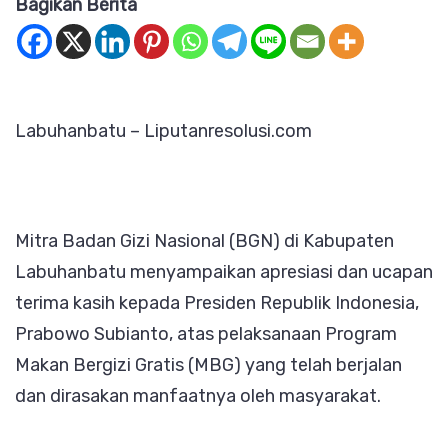
Bagikan Berita
BGN
di
Labuhanb
Apresiasi
Labuhanbatu – Liputanresolusi.com
Presiden
Prabowo
atas
Program
Mitra Badan Gizi Nasional (BGN) di Kabupaten
Makan
Labuhanbatu menyampaikan apresiasi dan ucapan
Bergizi
terima kasih kepada Presiden Republik Indonesia,
Gratis
Prabowo Subianto, atas pelaksanaan Program
Makan Bergizi Gratis (MBG) yang telah berjalan
dan dirasakan manfaatnya oleh masyarakat.