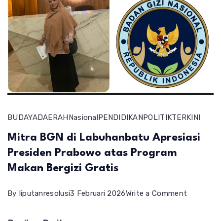
BUDAYA
DAERAH
Nasional
PENDIDIKAN
POLITIK
TERKINI
Mitra BGN di Labuhanbatu Apresiasi
Presiden Prabowo atas Program
Makan Bergizi Gratis
on
By
liputanresolusi
3 Februari 2026
Write a Comment
Mitra