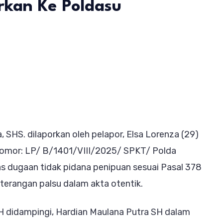
rkan Ke Poldasu
on
t
Mengaku
Lajang
Saat
Menikah,
Oknum
 SHS. dilaporkan oleh pelapor, Elsa Lorenza (29)
Kadis
 Nomor: LP/ B/1401/VIII/2025/ SPKT/ Polda
Pariwisata
s dugaan tidak pidana penipuan sesuai Pasal 378
Taput
erangan palsu dalam akta otentik.
Dilaporkan
Ke
H didampingi, Hardian Maulana Putra SH dalam
Poldasu