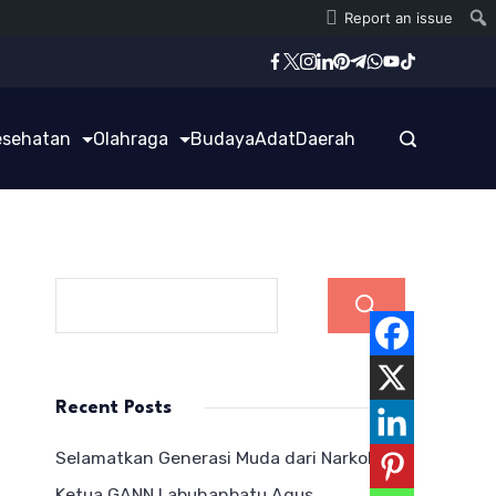
Report an issue
esehatan
Olahraga
Budaya
Adat
Daerah
Cari
Recent Posts
Selamatkan Generasi Muda dari Narkoba,
Ketua GANN Labuhanbatu Agus