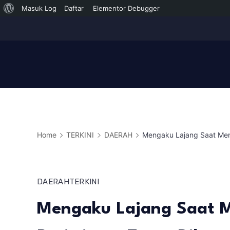
Tentang
Masuk Log
Daftar
Elementor Debugger
Skip
WordPress
to
content
Home
TERKINI
DAERAH
Mengaku Lajang Saat Meni
DAERAH
TERKINI
Mengaku Lajang Saat 