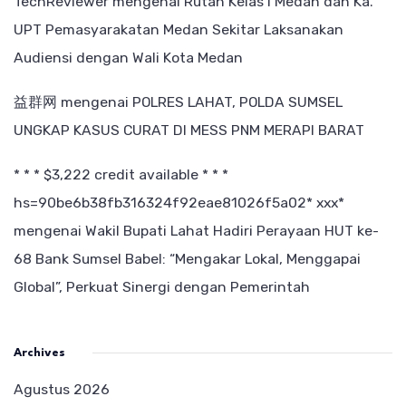
TechReviewer
mengenai
Rutan Kelas I Medan dan Ka.
UPT Pemasyarakatan Medan Sekitar Laksanakan
Audiensi dengan Wali Kota Medan
益群网
mengenai
POLRES LAHAT, POLDA SUMSEL
UNGKAP KASUS CURAT DI MESS PNM MERAPI BARAT
* * * $3,222 credit available * * *
hs=90be6b38fb316324f92eae81026f5a02* ххх*
mengenai
Wakil Bupati Lahat Hadiri Perayaan HUT ke-
68 Bank Sumsel Babel: “Mengakar Lokal, Menggapai
Global”, Perkuat Sinergi dengan Pemerintah
Archives
Agustus 2026