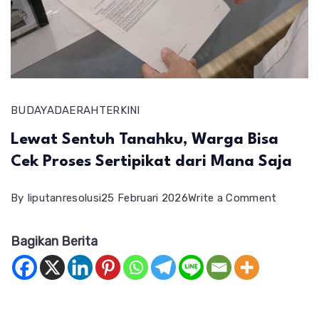
BUDAYA
DAERAH
TERKINI
Lewat Sentuh Tanahku, Warga Bisa
Cek Proses Sertipikat dari Mana Saja
on
By
liputanresolusi
25 Februari 2026
Write a Comment
Lewat
Bagikan Berita
Sentuh
Tanahku
Warga
Bisa