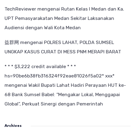
TechReviewer
mengenai
Rutan Kelas I Medan dan Ka.
UPT Pemasyarakatan Medan Sekitar Laksanakan
Audiensi dengan Wali Kota Medan
益群网
mengenai
POLRES LAHAT, POLDA SUMSEL
UNGKAP KASUS CURAT DI MESS PNM MERAPI BARAT
* * * $3,222 credit available * * *
hs=90be6b38fb316324f92eae81026f5a02* ххх*
mengenai
Wakil Bupati Lahat Hadiri Perayaan HUT ke-
68 Bank Sumsel Babel: “Mengakar Lokal, Menggapai
Global”, Perkuat Sinergi dengan Pemerintah
Archives