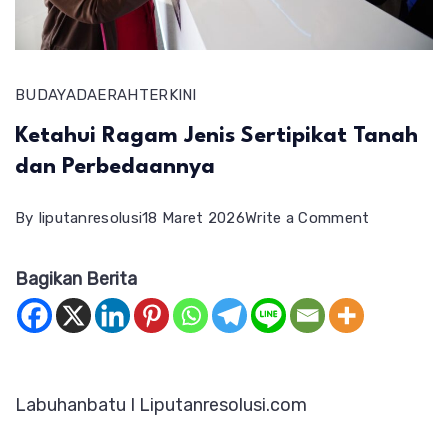
BUDAYA
DAERAH
TERKINI
Ketahui Ragam Jenis Sertipikat Tanah
dan Perbedaannya
on
By
liputanresolusi
18 Maret 2026
Write a Comment
Ketahui
Bagikan Berita
Ragam
Jenis
Sertipikat
Tanah
Labuhanbatu I Liputanresolusi.com
dan
Perbedaan