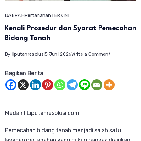
DAERAH
Pertanahan
TERKINI
Kenali Prosedur dan Syarat Pemecahan
Bidang Tanah
on
By
liputanresolusi
5 Juni 2026
Write a Comment
Kenali
Bagikan Berita
Prosedur
dan
Syarat
Pemecahan
Medan I Liputanresolusi.com
Bidang
Tanah
Pemecahan bidang tanah menjadi salah satu
layanan pertanahan yang cukup banyak diajukan