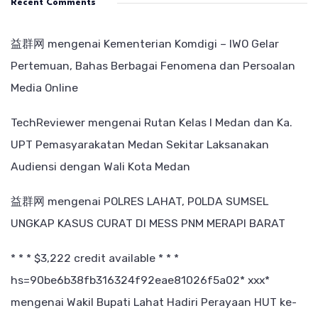
Recent Comments
益群网
mengenai
Kementerian Komdigi – IWO Gelar
Pertemuan, Bahas Berbagai Fenomena dan Persoalan
Media Online
TechReviewer
mengenai
Rutan Kelas I Medan dan Ka.
UPT Pemasyarakatan Medan Sekitar Laksanakan
Audiensi dengan Wali Kota Medan
益群网
mengenai
POLRES LAHAT, POLDA SUMSEL
UNGKAP KASUS CURAT DI MESS PNM MERAPI BARAT
* * * $3,222 credit available * * *
hs=90be6b38fb316324f92eae81026f5a02* ххх*
mengenai
Wakil Bupati Lahat Hadiri Perayaan HUT ke-