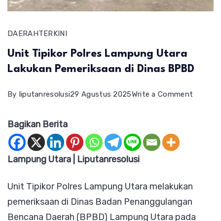
DAERAH
TERKINI
Unit Tipikor Polres Lampung Utara
Lakukan Pemeriksaan di Dinas BPBD
on
By
liputanresolusi
29 Agustus 2025
Write a Comment
Unit
Bagikan Berita
Tipikor
Polres
Lampun
Lampung Utara | Liputanresolusi
Utara
Unit Tipikor Polres Lampung Utara melakukan
Lakuka
pemeriksaan di Dinas Badan Penanggulangan
Pemerik
Bencana Daerah (BPBD) Lampung Utara pada
di