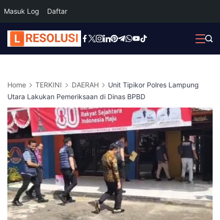
Masuk Log
Daftar
Skip
to
content
Home
TERKINI
DAERAH
Unit Tipikor Polres Lampung
Utara Lakukan Pemeriksaan di Dinas BPBD