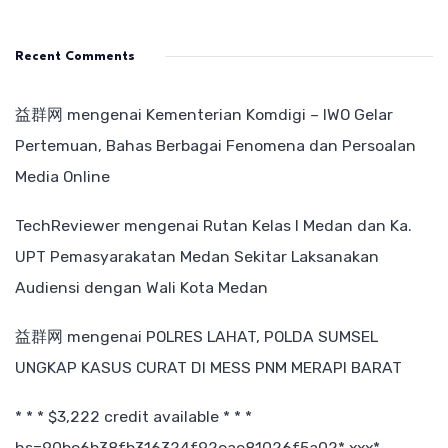
Recent Comments
益群网
mengenai
Kementerian Komdigi – IWO Gelar
Pertemuan, Bahas Berbagai Fenomena dan Persoalan
Media Online
TechReviewer
mengenai
Rutan Kelas I Medan dan Ka.
UPT Pemasyarakatan Medan Sekitar Laksanakan
Audiensi dengan Wali Kota Medan
益群网
mengenai
POLRES LAHAT, POLDA SUMSEL
UNGKAP KASUS CURAT DI MESS PNM MERAPI BARAT
* * * $3,222 credit available * * *
hs=90be6b38fb316324f92eae81026f5a02* ххх*