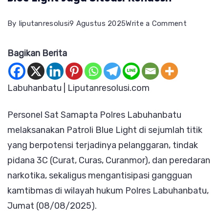
on
By
liputanresolusi
9 Agustus 2025
Write a Comment
Polres
Bagikan Berita
Labuhan
Gencarka
Patroli
Labuhanbatu | Liputanresolusi.com
Blue
Personel Sat Samapta Polres Labuhanbatu
Light
melaksanakan Patroli Blue Light di sejumlah titik
Jaga
yang berpotensi terjadinya pelanggaran, tindak
Situasi
pidana 3C (Curat, Curas, Curanmor), dan peredaran
Kondusif
narkotika, sekaligus mengantisipasi gangguan
kamtibmas di wilayah hukum Polres Labuhanbatu,
Jumat (08/08/2025).