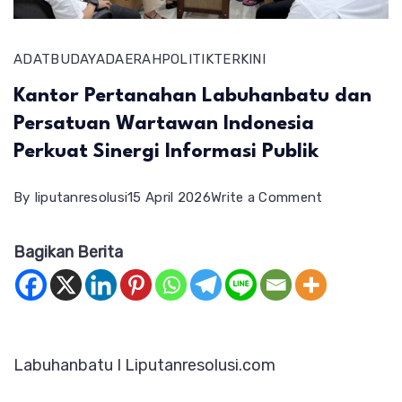
ADAT
BUDAYA
DAERAH
POLITIK
TERKINI
Kantor Pertanahan Labuhanbatu dan
Persatuan Wartawan Indonesia
Perkuat Sinergi Informasi Publik
on
By
liputanresolusi
15 April 2026
Write a Comment
Kantor
Bagikan Berita
Pertanahan
Labuhanbat
dan
Persatuan
Labuhanbatu I Liputanresolusi.com
Wartawan
Indonesia