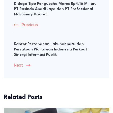
Navigation
Diduga Tipu Pengusaha Maros Rp4,16 Miliar,
PT Rasindo Abadi Jaya dan PT Professional
Machinery Disorot
Previous
Kantor Pertanahan Labuhanbatu dan
Persatuan Wartawan Indonesia Perkuat
Sinergi Informasi Publik
Next
Related Posts