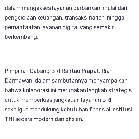
dalam mengakses layanan perbankan, mulai dari
pengelolaan keuangan, transaksi harian, hingga
pemanfaatan layanan digital yang semakin
berkembang.
Pimpinan Cabang BRI Rantau Prapat, Rian
Darmawan, dalam sambutannya menyampaikan
bahwa kolaborasi ini merupakan langkah strategis
untuk memperluas jangkauan layanan BRI
sekaligus mendukung kebutuhan finansial institusi
TNI secara modern dan efisien.