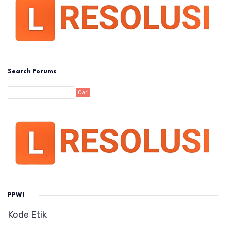
Search Forums
PPWI
Kode Etik