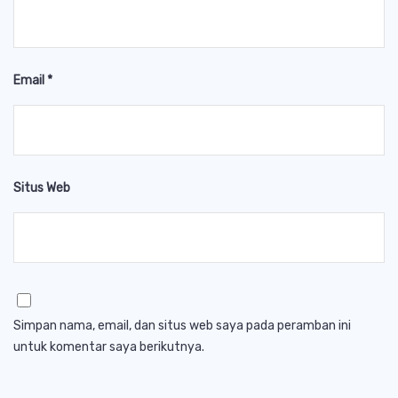
Email
*
Situs Web
Simpan nama, email, dan situs web saya pada peramban ini
untuk komentar saya berikutnya.