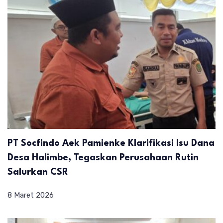
PT Socfindo Aek Pamienke Klarifikasi Isu Dana
Desa Halimbe, Tegaskan Perusahaan Rutin
Salurkan CSR
8 Maret 2026