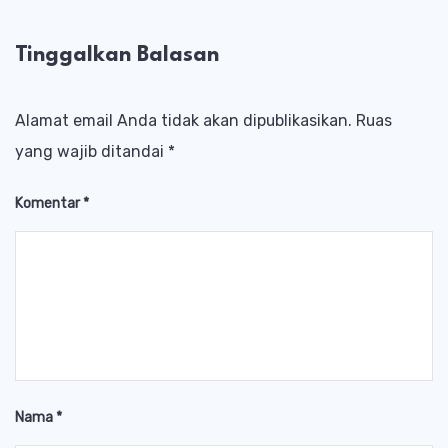
Tinggalkan Balasan
Alamat email Anda tidak akan dipublikasikan.
Ruas
yang wajib ditandai
*
Komentar
*
Nama
*