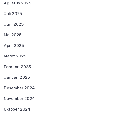
Agustus 2025
Juli 2025
Juni 2025
Mei 2025
April 2025
Maret 2025
Februari 2025
Januari 2025
Desember 2024
November 2024
Oktober 2024