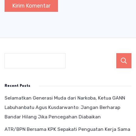
Recent Posts
Selamatkan Generasi Muda dari Narkoba, Ketua GANN
Labuhanbatu Agus Kusdarwanto: Jangan Berharap
Bandar Hilang Jika Pencegahan Diabaikan
ATR/BPN Bersama KPK Sepakati Penguatan Kerja Sama