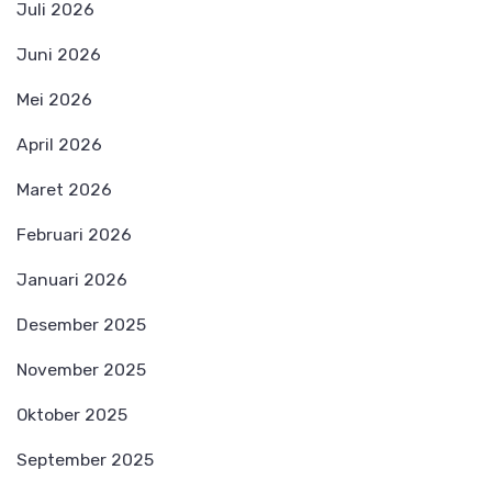
Juli 2026
Juni 2026
Mei 2026
April 2026
Maret 2026
Februari 2026
Januari 2026
Desember 2025
November 2025
Oktober 2025
September 2025