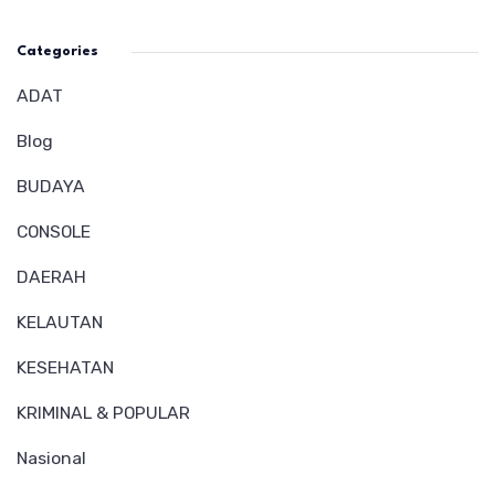
Categories
ADAT
Blog
BUDAYA
CONSOLE
DAERAH
KELAUTAN
KESEHATAN
KRIMINAL & POPULAR
Nasional