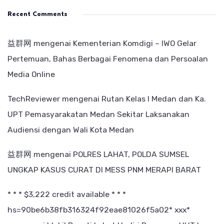
Recent Comments
益群网
mengenai
Kementerian Komdigi – IWO Gelar
Pertemuan, Bahas Berbagai Fenomena dan Persoalan
Media Online
TechReviewer
mengenai
Rutan Kelas I Medan dan Ka.
UPT Pemasyarakatan Medan Sekitar Laksanakan
Audiensi dengan Wali Kota Medan
益群网
mengenai
POLRES LAHAT, POLDA SUMSEL
UNGKAP KASUS CURAT DI MESS PNM MERAPI BARAT
* * * $3,222 credit available * * *
hs=90be6b38fb316324f92eae81026f5a02* ххх*