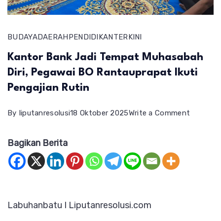
BUDAYA
DAERAH
PENDIDIKAN
TERKINI
Kantor Bank Jadi Tempat Muhasabah
Diri, Pegawai BO Rantauprapat Ikuti
Pengajian Rutin
on
By
liputanresolusi
18 Oktober 2025
Write a Comment
Kantor
Bagikan Berita
Bank
Jadi
Tempat
Muhasab
Labuhanbatu I Liputanresolusi.com
Diri,
Pegawai