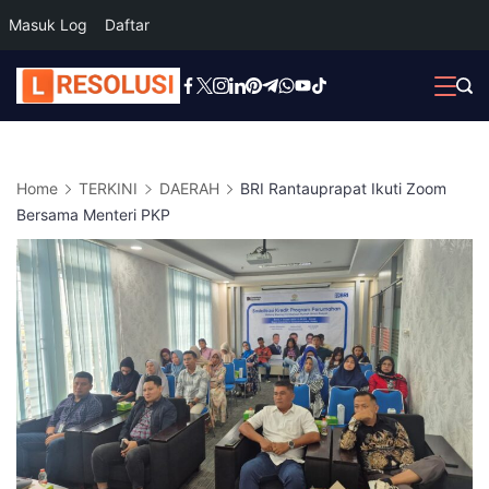
Masuk Log
Daftar
Skip
to
content
Home
TERKINI
DAERAH
BRI Rantauprapat Ikuti Zoom
Bersama Menteri PKP