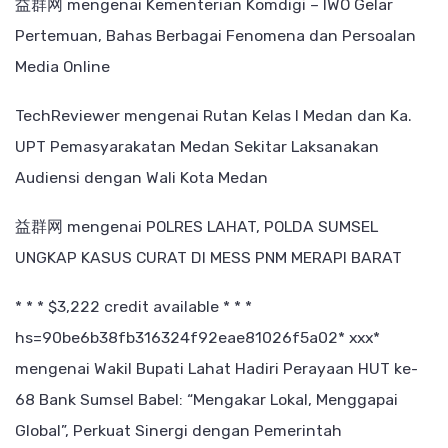
益群网
mengenai
Kementerian Komdigi – IWO Gelar
Pertemuan, Bahas Berbagai Fenomena dan Persoalan
Media Online
TechReviewer
mengenai
Rutan Kelas I Medan dan Ka.
UPT Pemasyarakatan Medan Sekitar Laksanakan
Audiensi dengan Wali Kota Medan
益群网
mengenai
POLRES LAHAT, POLDA SUMSEL
UNGKAP KASUS CURAT DI MESS PNM MERAPI BARAT
* * * $3,222 credit available * * *
hs=90be6b38fb316324f92eae81026f5a02* ххх*
mengenai
Wakil Bupati Lahat Hadiri Perayaan HUT ke-
68 Bank Sumsel Babel: “Mengakar Lokal, Menggapai
Global”, Perkuat Sinergi dengan Pemerintah