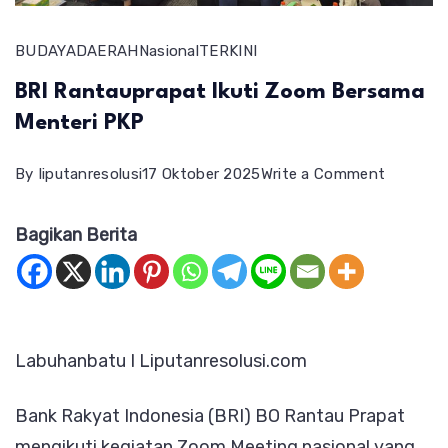
BUDAYA
DAERAH
Nasional
TERKINI
BRI Rantauprapat Ikuti Zoom Bersama
Menteri PKP
on
By
liputanresolusi
17 Oktober 2025
Write a Comment
BRI
Bagikan Berita
Rantaup
Ikuti
Zoom
Bersama
Labuhanbatu I Liputanresolusi.com
Menteri
PKP
Bank Rakyat Indonesia (BRI) BO Rantau Prapat
mengikuti kegiatan Zoom Meeting nasional yang