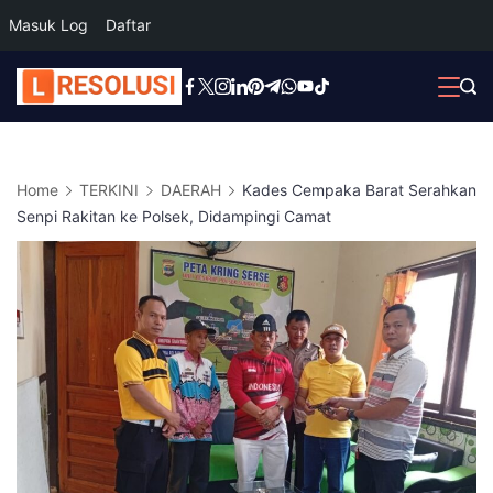
Masuk Log
Daftar
Skip
to
content
Home
TERKINI
DAERAH
Kades Cempaka Barat Serahkan
Senpi Rakitan ke Polsek, Didampingi Camat