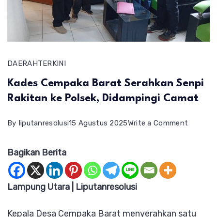
DAERAH
TERKINI
Kades Cempaka Barat Serahkan Senpi
Rakitan ke Polsek, Didampingi Camat
on
By
liputanresolusi
15 Agustus 2025
Write a Comment
Kades
Bagikan Berita
Cempak
Barat
Serahka
Lampung Utara | Liputanresolusi
Senpi
Kepala Desa Cempaka Barat menyerahkan satu
Rakitan