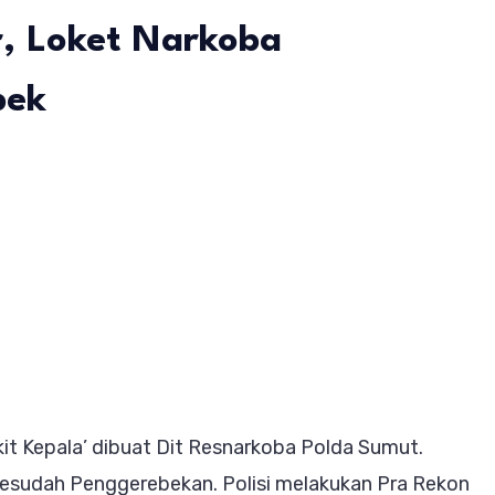
, Loket Narkoba
bek
on
Polda
Sumut
Buat
‘Sakit
Kepala’
Bandit-
Bandit
it Kepala’ dibuat Dit Resnarkoba Polda Sumut.
Narkoba:
Sesudah Penggerebekan. Polisi melakukan Pra Rekon