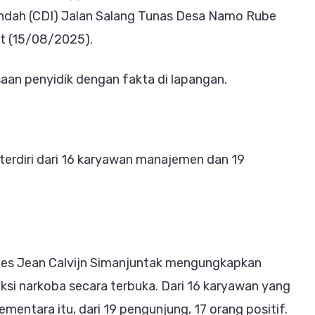
Barak
ndah (CDI) Jalan Salang Tunas Desa Namo Rube
Dibakar,
at (15/08/2025).
Loket
Narkoba
an penyidik dengan fakta di lapangan.
Dibongkar,
THM
Digerebek
terdiri dari 16 karyawan manajemen dan 19
bes Jean Calvijn Simanjuntak mengungkapkan
aksi narkoba secara terbuka. Dari 16 karyawan yang
ementara itu, dari 19 pengunjung, 17 orang positif.