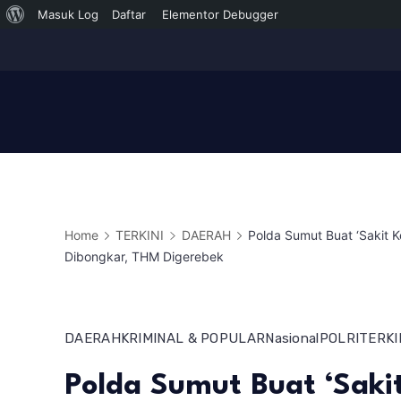
Tentang
Masuk Log
Daftar
Elementor Debugger
Skip
WordPress
to
content
Home
TERKINI
DAERAH
Polda Sumut Buat ‘Sakit K
Dibongkar, THM Digerebek
DAERAH
KRIMINAL & POPULAR
Nasional
POLRI
TERKI
Polda Sumut Buat ‘Sakit