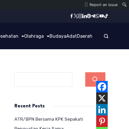
Report an issue
esehatan
Olahraga
Budaya
Adat
Daerah
Cari
Recent Posts
ATR/BPN Bersama KPK Sepakati
Penguatan Kerja Sama