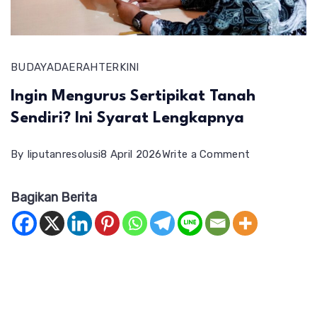
BUDAYA
DAERAH
TERKINI
Ingin Mengurus Sertipikat Tanah
Sendiri? Ini Syarat Lengkapnya
on
By
liputanresolusi
8 April 2026
Write a Comment
Ingin
Bagikan Berita
Mengurus
Sertipikat
Tanah
Sendiri?
Ini
Syarat