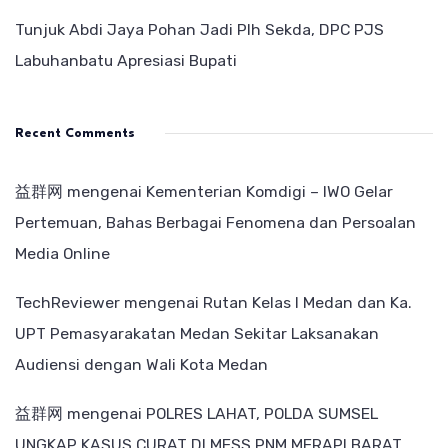
Tunjuk Abdi Jaya Pohan Jadi Plh Sekda, DPC PJS
Labuhanbatu Apresiasi Bupati
Recent Comments
益群网
mengenai
Kementerian Komdigi – IWO Gelar
Pertemuan, Bahas Berbagai Fenomena dan Persoalan
Media Online
TechReviewer
mengenai
Rutan Kelas I Medan dan Ka.
UPT Pemasyarakatan Medan Sekitar Laksanakan
Audiensi dengan Wali Kota Medan
益群网
mengenai
POLRES LAHAT, POLDA SUMSEL
UNGKAP KASUS CURAT DI MESS PNM MERAPI BARAT