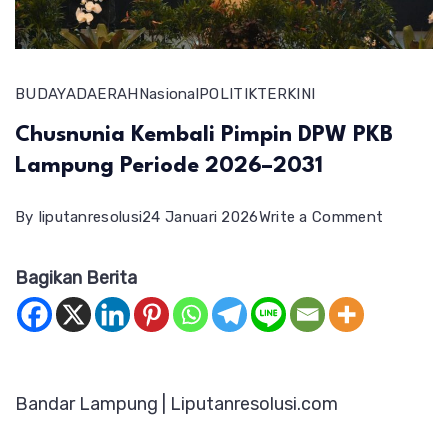
BUDAYA
DAERAH
Nasional
POLITIK
TERKINI
Chusnunia Kembali Pimpin DPW PKB
Lampung Periode 2026–2031
on
By
liputanresolusi
24 Januari 2026
Write a Comment
Chusnun
Bagikan Berita
Kembali
Pimpin
DPW
PKB
Bandar Lampung | Liputanresolusi.com
Lampun
Periode