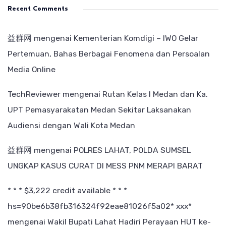
Recent Comments
益群网
mengenai
Kementerian Komdigi – IWO Gelar
Pertemuan, Bahas Berbagai Fenomena dan Persoalan
Media Online
TechReviewer
mengenai
Rutan Kelas I Medan dan Ka.
UPT Pemasyarakatan Medan Sekitar Laksanakan
Audiensi dengan Wali Kota Medan
益群网
mengenai
POLRES LAHAT, POLDA SUMSEL
UNGKAP KASUS CURAT DI MESS PNM MERAPI BARAT
* * * $3,222 credit available * * *
hs=90be6b38fb316324f92eae81026f5a02* ххх*
mengenai
Wakil Bupati Lahat Hadiri Perayaan HUT ke-