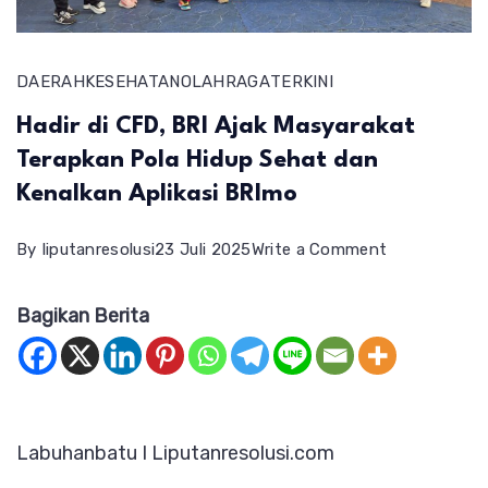
DAERAH
KESEHATAN
OLAHRAGA
TERKINI
Hadir di CFD, BRI Ajak Masyarakat
Terapkan Pola Hidup Sehat dan
Kenalkan Aplikasi BRImo
on
By
liputanresolusi
23 Juli 2025
Write a Comment
Hadir
Bagikan Berita
di
CFD,
BRI
Ajak
Labuhanbatu I Liputanresolusi.com
Masyarakat
Terapkan