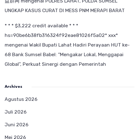
益群网
mengenai
POLRES LAHAT, POLDA SUMSEL
UNGKAP KASUS CURAT DI MESS PNM MERAPI BARAT
* * * $3,222 credit available * * *
hs=90be6b38fb316324f92eae81026f5a02* ххх*
mengenai
Wakil Bupati Lahat Hadiri Perayaan HUT ke-
68 Bank Sumsel Babel: “Mengakar Lokal, Menggapai
Global”, Perkuat Sinergi dengan Pemerintah
Archives
Agustus 2026
Juli 2026
Juni 2026
Mei 2026