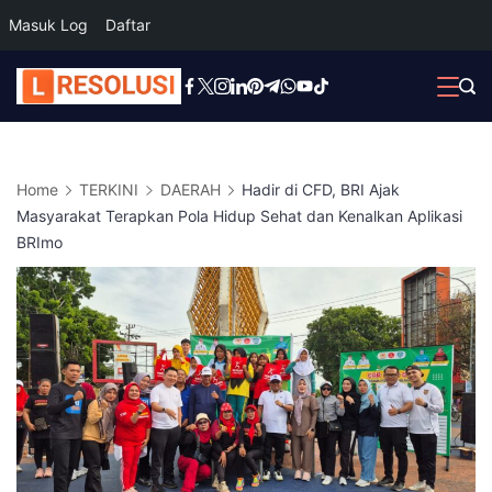
Masuk Log
Daftar
Skip
to
content
Home
TERKINI
DAERAH
Hadir di CFD, BRI Ajak
Masyarakat Terapkan Pola Hidup Sehat dan Kenalkan Aplikasi
BRImo