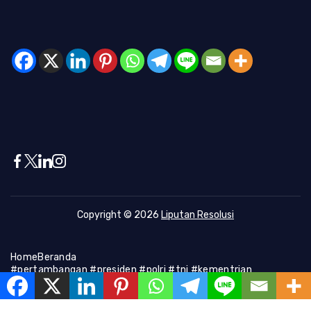
Copyright © 2026
Liputan Resolusi
Home
Beranda
#pertambangan #presiden #polri #tni #kementrian
#presiden #Kapolri #indonesia