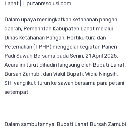
Lahat | Liputanresolusi.com
LAHAT
TURUN
Dalam upaya meningkatkan ketahanan pangan
LANGSUNG
daerah, Pemerintah Kabupaten Lahat melalui
KE
Dinas Ketahanan Pangan, Hortikultura dan
SAWAH
Peternakan (TPHP) menggelar kegiatan Panen
BERSAMA
Padi Sawah Bersama pada Senin, 21 April 2025.
PETANI
Acara ini turut dihadiri langsung oleh Bupati Lahat,
Bursah Zarnubi, dan Wakil Bupati, Widia Ningsih,
SH, yang ikut turun ke sawah bersama para petani
setempat.
Dalam sambutannya, Bupati Lahat Bursah Zarnubi