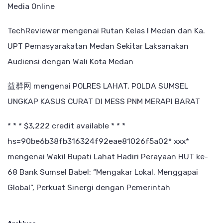
Media Online
TechReviewer
mengenai
Rutan Kelas I Medan dan Ka.
UPT Pemasyarakatan Medan Sekitar Laksanakan
Audiensi dengan Wali Kota Medan
益群网
mengenai
POLRES LAHAT, POLDA SUMSEL
UNGKAP KASUS CURAT DI MESS PNM MERAPI BARAT
* * * $3,222 credit available * * *
hs=90be6b38fb316324f92eae81026f5a02* ххх*
mengenai
Wakil Bupati Lahat Hadiri Perayaan HUT ke-
68 Bank Sumsel Babel: “Mengakar Lokal, Menggapai
Global”, Perkuat Sinergi dengan Pemerintah