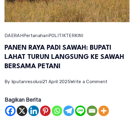
DAERAH
Pertanahan
POLITIK
TERKINI
PANEN RAYA PADI SAWAH: BUPATI
LAHAT TURUN LANGSUNG KE SAWAH
BERSAMA PETANI
on
By
liputanresolusi
21 April 2025
Write a Comment
PANEN
Bagikan Berita
RAYA
PADI
SAWAH:
BUPATI