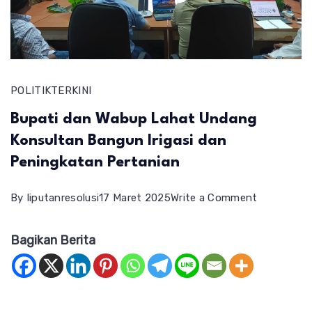
POLITIK
TERKINI
Bupati dan Wabup Lahat Undang
Konsultan Bangun Irigasi dan
Peningkatan Pertanian
on
By
liputanresolusi
17 Maret 2025
Write a Comment
Bupati
Bagikan Berita
dan
Wabup
Lahat
Undang