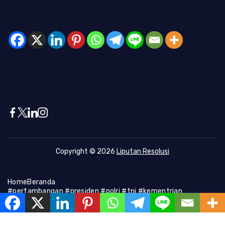
Copyright © 2026
Liputan Resolusi
Home
Beranda
#pertambangan #presiden #polri #tni #kementrian
#presiden #Kapolri #indonesia