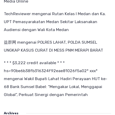
Media Online
TechReviewer
mengenai
Rutan Kelas I Medan dan Ka.
UPT Pemasyarakatan Medan Sekitar Laksanakan
Audiensi dengan Wali Kota Medan
益群网
mengenai
POLRES LAHAT, POLDA SUMSEL
UNGKAP KASUS CURAT DI MESS PNM MERAPI BARAT
* * * $3,222 credit available * * *
hs=90be6b38fb316324f92eae81026f5a02* ххх*
mengenai
Wakil Bupati Lahat Hadiri Perayaan HUT ke-
68 Bank Sumsel Babel: “Mengakar Lokal, Menggapai
Global”, Perkuat Sinergi dengan Pemerintah
Archives