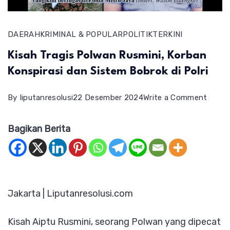
DAERAH
KRIMINAL & POPULAR
POLITIK
TERKINI
Kisah Tragis Polwan Rusmini, Korban
Konspirasi dan Sistem Bobrok di Polri
on
By
liputanresolusi
22 Desember 2024
Write a Comment
Kisah
Bagikan Berita
Tragis
Polwa
Rusmin
Korba
Jakarta | Liputanresolusi.com
Konspi
dan
Kisah Aiptu Rusmini, seorang Polwan yang dipecat
Siste