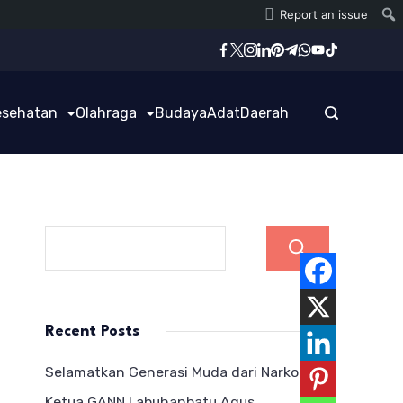
Report an issue
esehatan
Olahraga
Budaya
Adat
Daerah
Cari
Recent Posts
Selamatkan Generasi Muda dari Narkoba,
Ketua GANN Labuhanbatu Agus