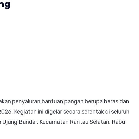
ng
log
buhanbatu
urkan
ntuan
ngan
ras
n
kan penyaluran bantuan pangan berupa beras dan
nyak
26. Kegiatan ini digelar secara serentak di seluruh
reng
an Ujung Bandar, Kecamatan Rantau Selatan, Rabu