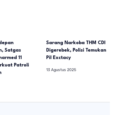
depan
Sarang Narkoba THM CDI
n, Satgas
Digerebek, Polisi Temukan
narmed 11
Pil Exctacy
rkuat Patroli
13 Agustus 2025
n