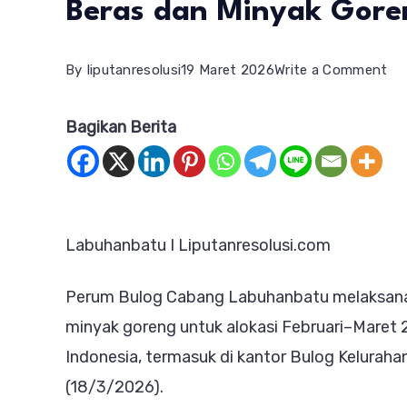
Beras dan Minyak Gore
on
By
liputanresolusi
19 Maret 2026
Write a Comment
Bu
Bagikan Berita
La
Sal
Ba
Pa
Labuhanbatu I Liputanresolusi.com
Be
da
Perum Bulog Cabang Labuhanbatu melaksana
Mi
minyak goreng untuk alokasi Februari–Maret 20
Go
Indonesia, termasuk di kantor Bulog Kelurah
(18/3/2026).