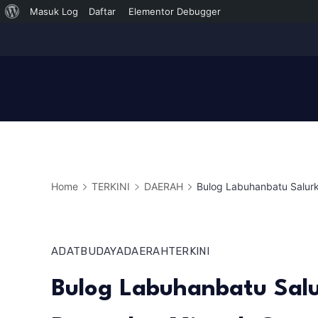
Tentang
Masuk Log
Daftar
Elementor Debugger
Skip
WordPress
to
content
Home
TERKINI
DAERAH
Bulog Labuhanbatu Salur
ADAT
BUDAYA
DAERAH
TERKINI
Bulog Labuhanbatu Sal