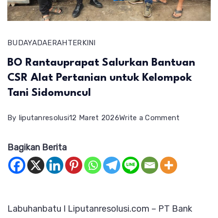
BUDAYA
DAERAH
TERKINI
BO Rantauprapat Salurkan Bantuan
CSR Alat Pertanian untuk Kelompok
Tani Sidomuncul
on
By
liputanresolusi
12 Maret 2026
Write a Comment
BO
Bagikan Berita
Rantaupra
Salurkan
Bantuan
CSR
Labuhanbatu I Liputanresolusi.com – PT Bank
Alat