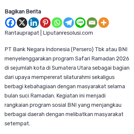
BNI
Bagikan Berita
Gelar
Safari
Ramadan
Rantauprapat | Liputanresolusi.com
di
PT Bank Negara Indonesia (Persero) Tbk atau BNI
Sejumlah
menyelenggarakan program Safari Ramadan 2026
Kota
di sejumlah kota di Sumatera Utara sebagai bagian
Sumut,
dari upaya mempererat silaturahmi sekaligus
Rantau
berbagi kebahagiaan dengan masyarakat selama
Prapat
bulan suci Ramadan. Kegiatan ini menjadi
Jadi
rangkaian program sosial BNI yang menjangkau
Lokasi
berbagai daerah dengan melibatkan masyarakat
Pembuka
setempat.