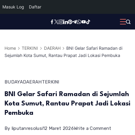
Masuk Log
Daftar
Skip
to
content
Home
TERKINI
DAERAH
BNI Gelar Safari Ramadan di
Sejumlah Kota Sumut, Rantau Prapat Jadi Lokasi Pembuka
BUDAYA
DAERAH
TERKINI
BNI Gelar Safari Ramadan di Sejumlah
Kota Sumut, Rantau Prapat Jadi Lokasi
Pembuka
on
By
liputanresolusi
12 Maret 2026
Write a Comment