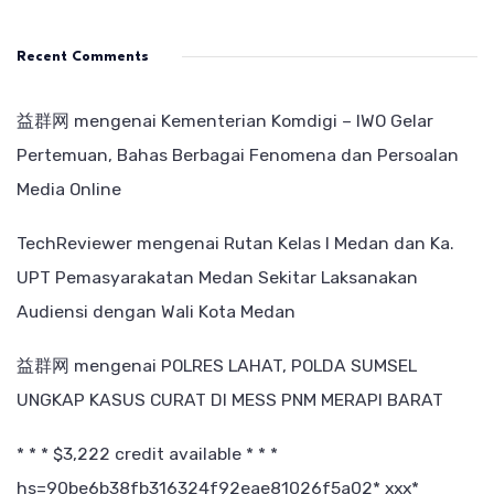
Recent Comments
益群网
mengenai
Kementerian Komdigi – IWO Gelar
Pertemuan, Bahas Berbagai Fenomena dan Persoalan
Media Online
TechReviewer
mengenai
Rutan Kelas I Medan dan Ka.
UPT Pemasyarakatan Medan Sekitar Laksanakan
Audiensi dengan Wali Kota Medan
益群网
mengenai
POLRES LAHAT, POLDA SUMSEL
UNGKAP KASUS CURAT DI MESS PNM MERAPI BARAT
* * * $3,222 credit available * * *
hs=90be6b38fb316324f92eae81026f5a02* ххх*