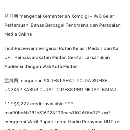
益群网
mengenai
Kementerian Komdigi – IWO Gelar
Pertemuan, Bahas Berbagai Fenomena dan Persoalan
Media Online
TechReviewer
mengenai
Rutan Kelas I Medan dan Ka.
UPT Pemasyarakatan Medan Sekitar Laksanakan
Audiensi dengan Wali Kota Medan
益群网
mengenai
POLRES LAHAT, POLDA SUMSEL
UNGKAP KASUS CURAT DI MESS PNM MERAPI BARAT
* * * $3,222 credit available * * *
hs=90be6b38fb316324f92eae81026f5a02* ххх*
mengenai
Wakil Bupati Lahat Hadiri Perayaan HUT ke-