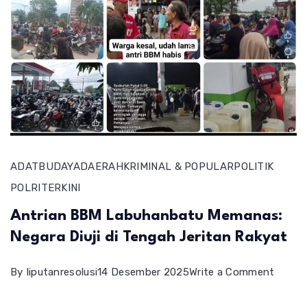
ADAT
BUDAYA
DAERAH
KRIMINAL & POPULAR
POLITIK
POLRI
TERKINI
Antrian BBM Labuhanbatu Memanas:
Negara Diuji di Tengah Jeritan Rakyat
on
By
liputanresolusi
14 Desember 2025
Write a Comment
Antria