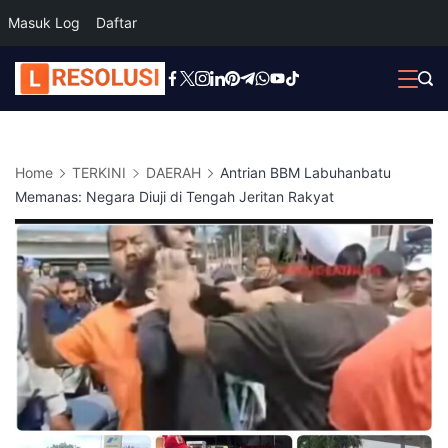
Masuk Log
Daftar
Skip
to
content
Home
TERKINI
DAERAH
Antrian BBM Labuhanbatu
Memanas: Negara Diuji di Tengah Jeritan Rakyat