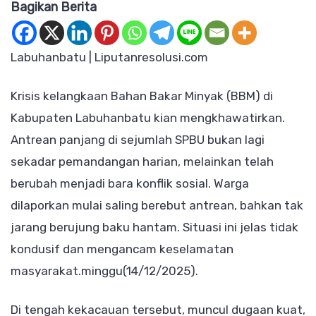
Bagikan Berita
BBM
Labuh
Meman
Labuhanbatu | Liputanresolusi.com
Negar
Diuji
Krisis kelangkaan Bahan Bakar Minyak (BBM) di
di
Kabupaten Labuhanbatu kian mengkhawatirkan.
Tenga
Antrean panjang di sejumlah SPBU bukan lagi
Jerita
sekadar pemandangan harian, melainkan telah
Rakya
berubah menjadi bara konflik sosial. Warga
dilaporkan mulai saling berebut antrean, bahkan tak
jarang berujung baku hantam. Situasi ini jelas tidak
kondusif dan mengancam keselamatan
masyarakat.minggu(14/12/2025).
Di tengah kekacauan tersebut, muncul dugaan kuat,