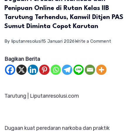
Penipuan Online di Rutan Kelas IIB
Tarutung Terhendus, Kanwil Ditjen PAS
Sumut Diminta Copot Karutan
on
By
liputanresolusi
15 Januari 2026
Write a Comment
Dugaan
Bagikan Berita
Peredara
Narkoba
dan
Penipuan
Tarutung | Liputanresolusi.com
Online
di
Rutan
Kelas
Dugaan kuat peredaran narkoba dan praktik