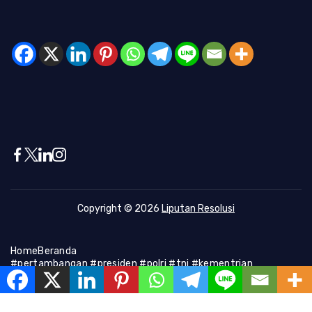
Copyright © 2026
Liputan Resolusi
Home
Beranda
#pertambangan #presiden #polri #tni #kementrian
#presiden #Kapolri #indonesia