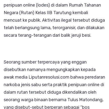
IIB
penipuan online (lodes) di dalam Rumah Tahanan
Tarutung
Negara (Rutan) Kelas IIB Tarutung kembali
Terhendu
mencuat ke publik. Aktivitas ilegal tersebut diduga
Kanwil
telah berlangsung lama, terorganisir, dan dilakukan
Ditjen
secara terang-terangan dari balik jeruji besi.
PAS
Sumut
Diminta
Copot
Seorang sumber terpercaya yang enggan
Karutan
disebutkan namanya mengungkapkan kepada
awak media Liputanresolusi.com bahwa peredaran
narkoba jenis sabu serta praktik penipuan online di
dalam rutan tersebut diduga dikendalikan oleh
seorang warga binaan bernama Tulus Matondang,
yang disebut-sebut berperan sebagai “bos