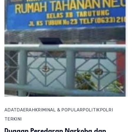
ADAT
DAERAH
KRIMINAL & POPULAR
POLITIK
POLRI
TERKINI
Dugaan Peredaran Narkoba dan