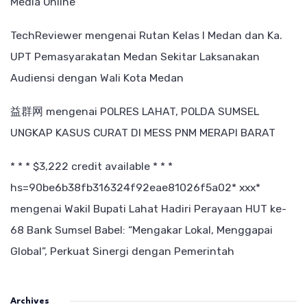
Media Online
TechReviewer
mengenai
Rutan Kelas I Medan dan Ka.
UPT Pemasyarakatan Medan Sekitar Laksanakan
Audiensi dengan Wali Kota Medan
益群网
mengenai
POLRES LAHAT, POLDA SUMSEL
UNGKAP KASUS CURAT DI MESS PNM MERAPI BARAT
* * * $3,222 credit available * * *
hs=90be6b38fb316324f92eae81026f5a02* ххх*
mengenai
Wakil Bupati Lahat Hadiri Perayaan HUT ke-
68 Bank Sumsel Babel: “Mengakar Lokal, Menggapai
Global”, Perkuat Sinergi dengan Pemerintah
Archives