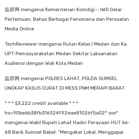
益群网
mengenai
Kementerian Komdigi – IWO Gelar
Pertemuan, Bahas Berbagai Fenomena dan Persoalan
Media Online
TechReviewer
mengenai
Rutan Kelas I Medan dan Ka.
UPT Pemasyarakatan Medan Sekitar Laksanakan
Audiensi dengan Wali Kota Medan
益群网
mengenai
POLRES LAHAT, POLDA SUMSEL
UNGKAP KASUS CURAT DI MESS PNM MERAPI BARAT
* * * $3,222 credit available * * *
hs=90be6b38fb316324f92eae81026f5a02* ххх*
mengenai
Wakil Bupati Lahat Hadiri Perayaan HUT ke-
68 Bank Sumsel Babel: “Mengakar Lokal, Menggapai