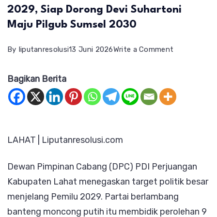
2029, Siap Dorong Devi Suhartoni
Maju Pilgub Sumsel 2030
on
By
liputanresolusi
13 Juni 2026
Write a Comment
PDIP
Bagikan Berita
Lahat
Bidik
9
Kursi
LAHAT | Liputanresolusi.com
pada
Pemilu
Dewan Pimpinan Cabang (DPC) PDI Perjuangan
2029,
Kabupaten Lahat menegaskan target politik besar
Siap
menjelang Pemilu 2029. Partai berlambang
Dorong
banteng moncong putih itu membidik perolehan 9
Devi